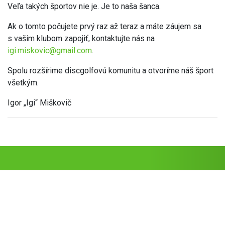
Veľa takých športov nie je. Je to naša šanca.
Ak o tomto počujete prvý raz až teraz a máte záujem sa
s vašim klubom zapojiť, kontaktujte nás na
igi.miskovic@gmail.com
.
Spolu rozšírime discgolfovú komunitu a otvoríme náš šport
všetkým.
Igor „Igi“ Miškovič