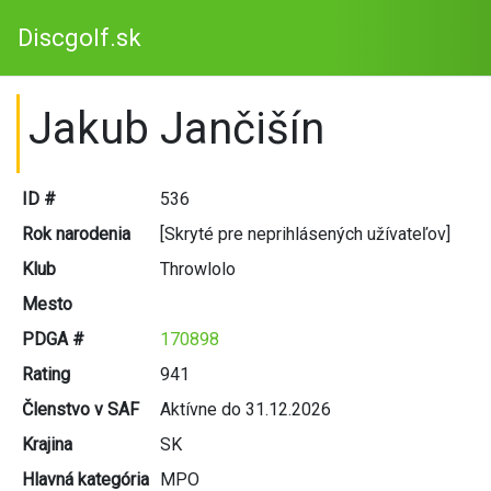
Discgolf.sk
Jakub Jančišín
ID #
536
Rok narodenia
[Skryté pre neprihlásených užívateľov]
Klub
Throwlolo
Mesto
PDGA #
170898
Rating
941
Členstvo v SAF
Aktívne do 31.12.2026
Krajina
SK
Hlavná kategória
MPO