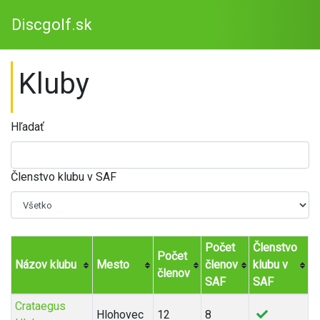
Discgolf.sk
Kluby
Hľadať
Členstvo klubu v SAF
Počet
Členstvo
Počet
Názov klubu
Mesto
členov
klubu v
členov
SAF
SAF
Crataegus
Hlohovec
12
8