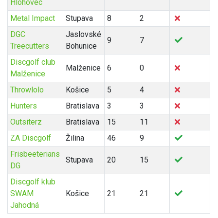
Hlohovec
Metal Impact
Stupava
8
2
DGC
Jaslovské
9
7
Treecutters
Bohunice
Discgolf club
Malženice
6
0
Malženice
Throwlolo
Košice
5
4
Hunters
Bratislava
3
3
Outsiterz
Bratislava
15
11
ZA Discgolf
Žilina
46
9
Frisbeeterians
Stupava
20
15
DG
Discgolf klub
SWAM
Košice
21
21
Jahodná