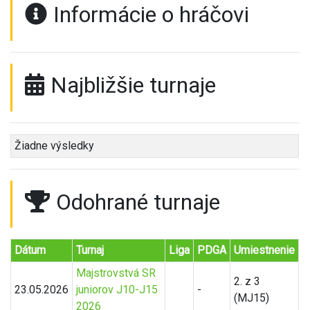
Informácie o hráčovi
Najbližšie turnaje
Žiadne výsledky
Odohrané turnaje
Dátum
Turnaj
Liga
PDGA
Umiestnenie
Majstrovstvá SR
2. z 3
23.05.2026
juniorov J10-J15
-
(MJ15)
2026