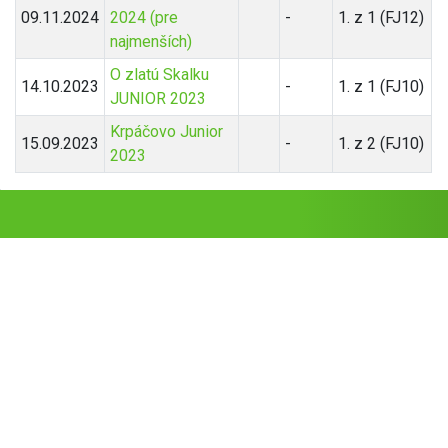
09.11.2024
2024 (pre
-
1. z 1 (FJ12)
najmenších)
O zlatú Skalku
14.10.2023
-
1. z 1 (FJ10)
JUNIOR 2023
Krpáčovo Junior
15.09.2023
-
1. z 2 (FJ10)
2023