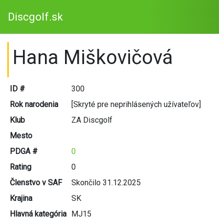
Discgolf.sk
Hana Miškovičová
ID #
300
Rok narodenia
[Skryté pre neprihlásených užívateľov]
Klub
ZA Discgolf
Mesto
PDGA #
0
Rating
0
Členstvo v SAF
Skončilo 31.12.2025
Krajina
SK
Hlavná kategória
MJ15