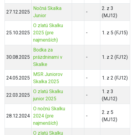
Nočná Skalka
2. z 3
27.12.2025
-
Junior
(MJ12)
O zlatú Skalku
25.10.2025
2025 (pre
-
1. z 5 (FJ15)
najmenších)
Bodka za
30.08.2025
prázdninami v
-
1. z 2 (FJ12)
Skalke
MSR Juniorov
24.05.2025
-
1. z 2 (FJ12)
Skalka 2025
O zlatú Skalku
1. z 3
22.03.2025
-
junior 2025
(MJ12)
O nočnú Skalku
2. z 5
28.12.2024
2024 (pre
-
(MJ12)
najmenších)
O zlatú Skalku