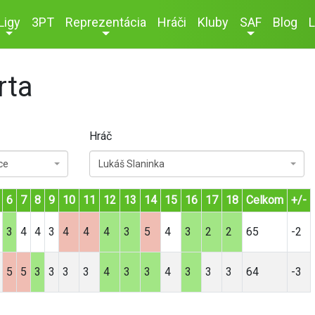
Ligy
3PT
Reprezentácia
Hráči
Kluby
SAF
Blog
L
rta
Hráč
ce
Lukáš Slaninka
6
7
8
9
10
11
12
13
14
15
16
17
18
Celkom
+/-
3
4
4
3
4
4
4
3
5
4
3
2
2
65
-2
5
5
3
3
3
3
4
3
3
4
3
3
3
64
-3