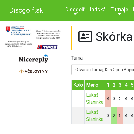
Discgolf
Ihriská
Turnaje
Discgolf.sk
Skórka
Turnaj
Otvárací turnaj, Koš Open Bojni
Kolo
Meno
1
2
3
4
5
Lukáš
4
3
5
4
4
Slaninka
Lukáš
3
2
6
4
4
Slaninka