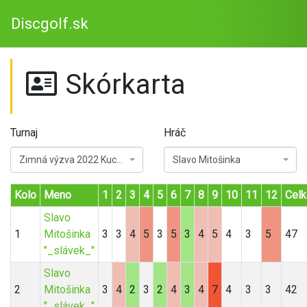
Discgolf.sk
Skórkarta
Turnaj
Hráč
Zimná výzva 2022 Kuchyňa
Slavo Mitošinka
Kolo
Meno
1
2
3
4
5
6
7
8
9
10
11
12
Cel
Slavo
1
Mitošinka
3
3
4
5
3
5
3
4
5
4
3
5
47
"_slávek_"
Slavo
2
Mitošinka
3
4
2
3
2
4
3
4
7
4
3
3
42
"_slávek_"