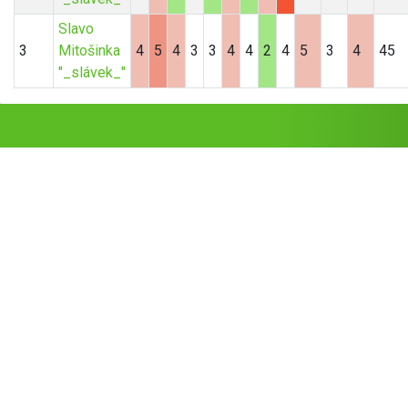
Slavo
3
Mitošinka
4
5
4
3
3
4
4
2
4
5
3
4
45
"_slávek_"