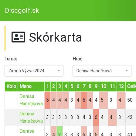
Discgolf.sk
Skórkarta
Turnaj
Hráč
Zimná Výzva 2024
Denisa Hanečková
Kolo
Meno
1
2
3
4
5
6
7
8
9
10
11
12
Cel
Denisa
5
4
4
4
3
4
6
4
4
5
3
4
50
Hanečková
Denisa
3
3
3
3
3
3
4
3
6
4
4
3
42
Hanečková
Denisa
3
4
2
3
3
3
5
3
5
4
3
3
41