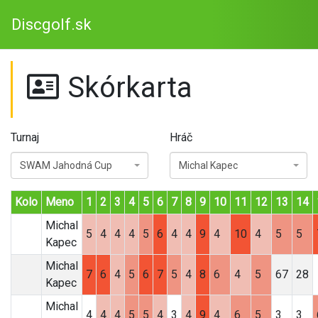
Discgolf.sk
Skórkarta
Turnaj
Hráč
SWAM Jahodná Cup
Michal Kapec
Kolo
Meno
1
2
3
4
5
6
7
8
9
10
11
12
13
14
Michal
5
4
4
4
5
6
4
4
9
4
10
4
5
5
Kapec
Michal
7
6
4
5
6
7
5
4
8
6
4
5
67
28
Kapec
Michal
4
4
4
5
5
4
3
4
9
4
6
5
3
3