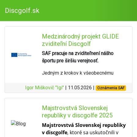
Discgolf.sk
Medzinárodný projekt GLIDE
zviditeľní Discgolf
SAF pracuje na zviditeľnení nášho
športu pre širšiu verejnosť.
Jedným z krokov k všeobecnému
povedomiu je zapojenie asociácie do
Igor Miškovič "Igi"
medzinárodného inkluzívneho
| 11.05.2026 |
Oznámenia SAF
discgolfového projektu
GLIDE
, ktorý je
spolufinancovaný z prostriedkov EÚ v
Majstrovstvá Slovenskej
rámci programu
EU Erasmus+
. Do
republiky v discgolfe 2025
projektu je zapojených celkom
8 krajín
Európy
.
Majstrovstvá Slovenskej republiky
v discgolfe
, ktoré sa uskutočnili v
SAF zisťovala vstupné dáta inklúzie v