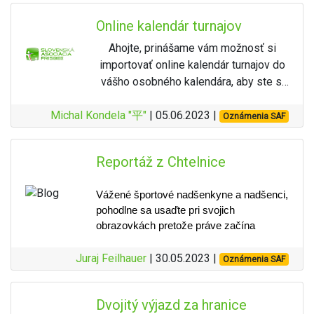
strom, čo spôsobilo nevyrovnané
hodom dostať z lesa a druhým
Slovensku.
Vyzývame preto všetkých
Online kalendár turnajov
podmienky pre hráčov. Na základe tejto
skončil v OB.
Tohtoročný majstrovský turnaj priniesol
potenciálnych organizátorov turnajov na
situácie sa organizátori rozhodli
niekoľko historických prvenstiev. Bol to
Do
sedemnástej jamky
hral Kúdela
Ahojte, prinášame vám možnosť si
Slovensku aby nám do konca
anulovať skóre na tejto jamke a vyradiť
prvý trojdňový turnaj na Slovensku a
čisto – len
pary a birdie
– a práve
importovať online kalendár turnajov do
Novembra 2023 zaslali predbežný
ju z tretieho kola. Aj napriek tejto
zároveň prvý turnaj s golfovým štartom
táto jamka bola jeho
jediným
vášho osobného kalendára, aby ste si
dátum turnaja, ktorý plánujú
(t.j. všetky hráčske skupinky začinali hrať
komplikácii si turnaj udržal skvelú
zaváhaním
, keď na nej
náhodou nenaplánovali napr. svoju
na jamke 1 s časovým odstupom zhruba
organizovať. Prípadne by chceli a
dynamiku a hráči predviedli výborné
zaznamenal
double bogey
.
Michal Kondela "平"
svadbu práve v termíne vášho
| 05.06.2023 |
Oznámenia SAF
15 minút). Hráči si mohli zmerať sily až v
netrúfnu si na to sami. Komisia má
výkony.
Na osemnástke však pridal birdie
obľubeného turnaja.
piatich výkonnostných kategóriách: MPO,
dostatok kapacít na pomoc pri
a
víťazstvo definitívne spečatil
.
Pre import do vášho kalendára, kliknite
Výsledky a víťazi
FPO, MP40, FP40 a FJ18. Trochu
Na turnaji súťažilo 70 hráčov a okrem
organizácii, či materiálnu, alebo
Reportáž z Chtelnice
na
odkaz
, alebo vľavo dole na "Pridať
zamrzí, že na juniorskú kategóriu MJ18
slovenských reprezentantov sme
personálnu.
Turnaj ukončil s výsledkom
–15
, čo
do Kalendára Google.
Víťazi Budmerice Spring Fling 2025:
sa nenazbieralo dost mladých
hostili hráčov z Českej Republiky,
znamenalo
Vážené športové nadšenkyne a nadšenci, 
trojhodový náskok
a
V udalosti je často vyplnený aj link
odvážlivcov, aj keď treba jedným dychom
V Posledných 2 rokoch nastala veľmi
Poľska, Maďarska, Rakúska a Fínska.
MPO (Mixed Pro Open):
pohodlne sa usaďte pri svojich 
zároveň
piaty titul majstra
dodať, že tých pár, ktorí sa rozhodli
priamo na stránku turnaja.
nešťastná situácia kde sa počet
obrazovkách pretože práve začína 
V hlavnej kategórii sa odohral
Slovenska
, čím sa stal hráčom
štartovať v MPO sa rozhodne medzi
Prvá časť ihriska sa nachádza v okolí
turnajových riaditeľov a ľudí ochotných
reportáž z májového discgolfového 
mimoriadne napínavý súboj, ktorý trval
s
dospelákmi nestratili. Ale nepredbiehajme.
najvyšším počtom zlatých
budmerického kaštieľa v prevažne
podieľať sa na organizácii zúžil na
turnaja priamo z Chtelnice.
Juraj Feilhauer
| 30.05.2023 |
Oznámenia SAF
až do poslednej jamky. Víťazom sa stal
Aj keď by si turnaj určite zaslúžil vačšie
titulov v histórii kategórie MPO.
rovinatom teréne s technickými
zopár mien. Neprospieva to ani
štartovné pole, špeciálne zo zahraničia,
Michal Kúdela, ktorý s celkovým skóre
jamkami s množstvom OB zón,
Obec Chtelnica je lokalizovaná v 
profesionalite a ani rozmanitosti
niektorí hráči merali naozaj úctihodnú
-19 hodov tesne predstihol Tomáša
malebnom predhorí Malých Karpát a jej 
vyvýšenými košmi a obľúbenou
Dvojitý výjazd za hranice
turnajov na Slovensku. Ak chceme
cestu - napríklad Lars (zakladateľ
Mozolu (-18). Tretie miesto obsadil