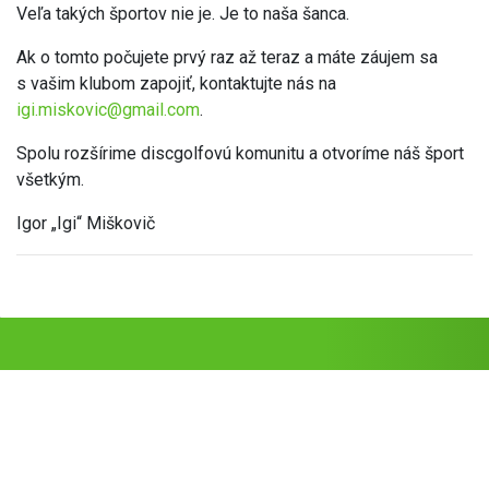
Veľa takých športov nie je. Je to naša šanca.
Ak o tomto počujete prvý raz až teraz a máte záujem sa
s vašim klubom zapojiť, kontaktujte nás na
igi.miskovic@gmail.com
.
Spolu rozšírime discgolfovú komunitu a otvoríme náš šport
všetkým.
Igor „Igi“ Miškovič