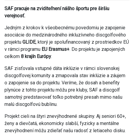
SAF pracuje na zviditeľnení nášho športu pre širšiu
verejnosť.
Jedným z krokov k všeobecnému povedomiu je zapojenie
asociácie do medzinárodného inkluzívneho discgolfového
projektu
GLIDE
, ktorý je spolufinancovaný z prostriedkov EÚ
v rámci programu
EU Erasmus+
. Do projektu je zapojených
celkom
8 krajín Európy
.
SAF zisťovala vstupné dáta inklúzie v rámci slovenskej
discgolfovej komunity a zmapovala stav inklúzie a záujem
o zapojenie sa do projektu. Veríme, že dosah a benefity
plynúce z tohto projektu môžu pre kluby, SAF a discgolf
samotný predstavovať toľko potrebný presah mimo našu
malú discgolfovú bublinu.
Projekt cieli na štyri znevýhodnené skupiny. Aj seniori 60+,
ženy a dievčatá, ekonomicky slabší, fyzicky a mentálne
znevýhodnení môžu zdieľať našu radosť z letiaceho disku.