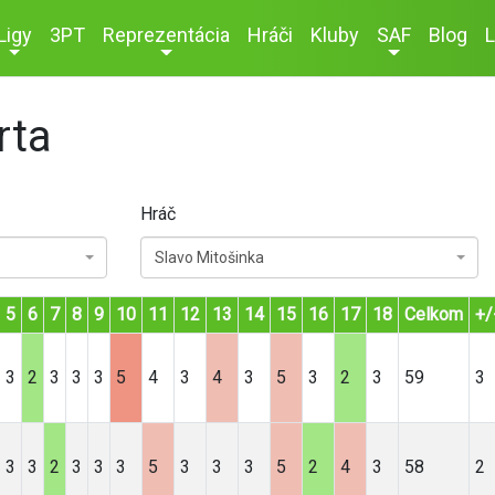
Ligy
3PT
Reprezentácia
Hráči
Kluby
SAF
Blog
L
rta
Hráč
Slavo Mitošinka
5
6
7
8
9
10
11
12
13
14
15
16
17
18
Celkom
+/
3
2
3
3
3
5
4
3
4
3
5
3
2
3
59
3
3
3
2
3
3
3
5
3
3
3
5
2
4
3
58
2