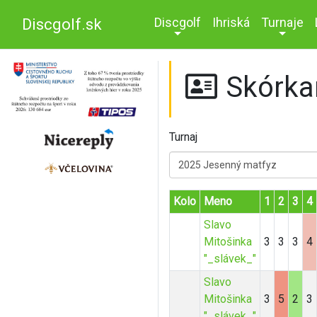
Discgolf
Ihriská
Turnaje
Discgolf.sk
Skórka
Turnaj
2025 Jesenný matfyz
Kolo
Meno
1
2
3
4
Slavo
Mitošinka
3
3
3
4
"_slávek_"
Slavo
Mitošinka
3
5
2
3
"_slávek_"