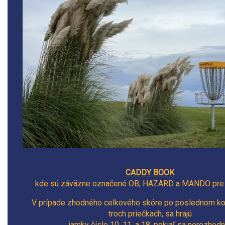
CADDY BOOK
kde sú záväzne označené OB, HAZARD a MANDO pre t
V prípade zhodného celkového skóre po poslednom kol
troch priečkach, sa hrajú
jamky číslo 10. 11. a 18. pokiaľ sa nerozhodn