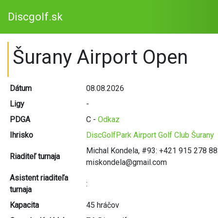
Discgolf.sk
Šurany Airport Open
Dátum
08.08.2026
Ligy
-
PDGA
C -
Odkaz
Ihrisko
DiscGolfPark Airport Golf Club Šurany
Michal Kondela, #93: +421 915 278 88
Riaditeľ turnaja
miskondela@gmail.com
Asistent riaditeľa
:
turnaja
Kapacita
45 hráčov