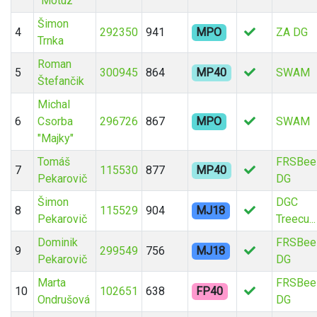
"Motuz"
Šimon
4
292350
941
MPO
ZA DG
Trnka
Roman
5
300945
864
MP40
SWAM
Štefančik
Michal
6
Csorba
296726
867
MPO
SWAM
"Majky"
Tomáš
FRSBee
7
115530
877
MP40
Pekarovič
DG
Šimon
DGC
8
115529
904
MJ18
Pekarovič
Treecu...
Dominik
FRSBee
9
299549
756
MJ18
Pekarovič
DG
Marta
FRSBee
10
102651
638
FP40
Ondrušová
DG