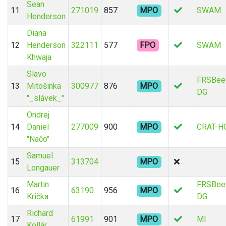
Sean
11
271019
857
MPO
SWAM
Henderson
Diana
12
Henderson
322111
577
FPO
SWAM
Khwaja
Slavo
FRSBee
13
Mitošinka
300977
876
MPO
DG
"_slávek_"
Ondrej
14
Daniel
277009
900
MPO
CRAT-H
"Načo"
Samuel
15
313704
MPO
Longauer
Martin
FRSBee
16
63190
956
MPO
Krička
DG
Richard
17
61991
901
MPO
MI
Kollár