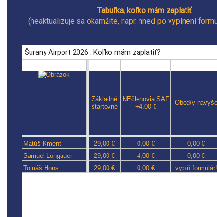
Tabuľka, koľko mám zaplatiť
(neaktualizuje sa okamžite, napr. hneď po vyplnení form