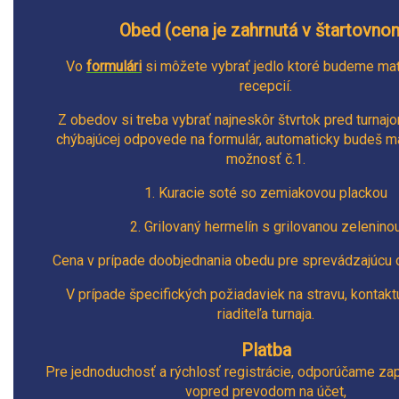
Obed (cena je zahrnutá v štartovno
Vo
formulári
si môžete vybrať jedlo ktoré budeme ma
recepcií.
Z obedov si treba vybrať najneskôr štvrtok pred turnaj
chýbajúcej odpovede na formulár, automaticky budeš m
možnosť č.1.
1.
Kuracie soté so zemiakovou plackou
2.
Grilovaný hermelín s grilovanou zelenino
Cena v prípade doobjednania obedu pre sprevádzajúcu
V prípade špecifických požiadaviek na stravu, kontakt
riaditeľa turnaja.
Platba
Pre jednoduchosť a rýchlosť registrácie, odporúčame zapl
vopred prevodom na účet
,