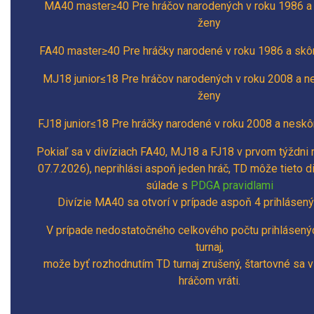
MA40 master≥40 Pre hráčov narodených v roku 1986 a s
ženy
FA40 master≥40 Pre hráčky narodené v roku 1986 a skô
MJ18 junior≤18 Pre hráčov narodených v roku 2008 a ne
ženy
FJ18 junior≤18 Pre hráčky narodené v roku 2008 a neskô
Pokiaľ sa v divíziach FA40, MJ18 a FJ18 v prvom týždni r
07.7.2026), neprihlási aspoň jeden hráč, TD môže tieto div
súlade s
PDGA pravidlami
Divízie MA40 sa otvorí v prípade aspoň 4 prihlásený
V prípade nedostatočného celkového počtu prihlásený
turnaj,
može byť rozhodnutím TD turnaj zrušený, štartovné sa 
hráčom
vráti
.