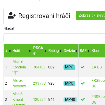
Registrovaní hráči
Zobraziť / skry
Hľadať
PDGA
#
Hráč
Rating
Divízia
SAF
Klub
#
Michal
1
Kondela
184183
889
MPO
ZA DG
"平"
Marek
FRSBee
2
233778
928
MPO
Novotný
DG
Matúš
FRSBee
3
Kment
120794
841
MP40
DG