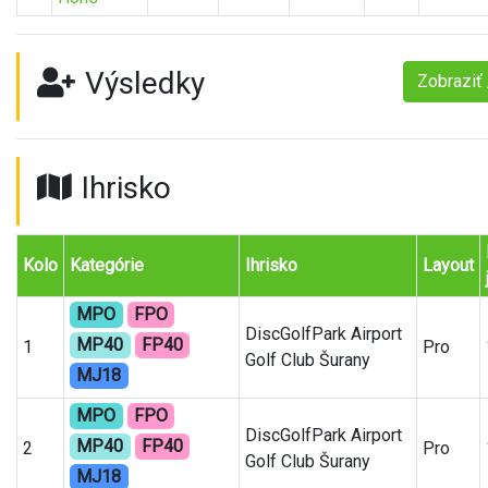
Výsledky
Zobraziť 
Ihrisko
Kolo
Kategórie
Ihrisko
Layout
MPO
FPO
DiscGolfPark Airport
MP40
FP40
1
Pro
Golf Club Šurany
MJ18
MPO
FPO
DiscGolfPark Airport
MP40
FP40
2
Pro
Golf Club Šurany
MJ18