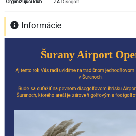
Organizujúci klub
ZA Discgolf
Informácie
Šurany Airport Ope
Aj tento rok Vás radi uvidíme na tradičnom jednodňovom 
v Šuranoch.
Bude sa súťažiť na pevnom discgolfovom ihrisku Airpor
Šuranoch, ktorého areál je zároveň golfovým a footgolf