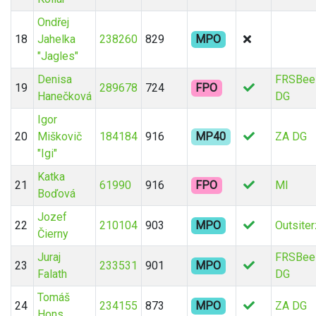
Ondřej
18
Jahelka
238260
829
MPO
"Jagles"
Denisa
FRSBee
19
289678
724
FPO
Hanečková
DG
Igor
20
Miškovič
184184
916
MP40
ZA DG
"Igi"
Katka
21
61990
916
FPO
MI
Boďová
Jozef
22
210104
903
MPO
Outsiter
Čierny
Juraj
FRSBee
23
233531
901
MPO
Falath
DG
Tomáš
24
234155
873
MPO
ZA DG
Hons