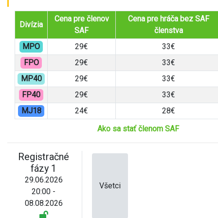
Cena pre členov
Cena pre hráča bez SAF
Divízia
SAF
členstva
MPO
29€
33€
FPO
29€
33€
MP40
29€
33€
FP40
29€
33€
MJ18
24€
28€
Ako sa stať členom SAF
Registračné
fázy 1
29.06.2026
Všetci
20:00 -
08.08.2026