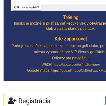
Tréning
Ihrisko je možné si prísť zahrať kedykoľvek v
otváracie
klubu
za štandartný poplatok.
Kde zaparkovať
Parkuje sa na štrkovej ceste za recepciou golf clubu, pr
miesta vyhradené pre VIP členov golf klubu
Odkazy pre navigáciu:
Waze:
https://waze.com/ul/hu2sckpgre
Google maps:
https://goo.gl/maps/MtEHuKzuvKMa
Registrácia