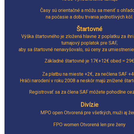
Časy sú orientačné a môžu sa meniť s ohľa
na počasie a dobu trvania jednotlivých kôl.
Štartovné
Výška štartovného je zložená hlavne z poplatku za ihr
turnajový poplatok pre SAF,
aby sa štartovné nenavyšovalo, sú ceny za umiestnenie
Základné štartovné je 17€+12€ obed =
29
Za platbu na mieste +
2
€, za nečlena SAF +
4
Hráči narodení v roku 2008 a neskôr majú znížené štar
Registrovať sa za člena SAF môžete pohodlne ce
Divízie
MPO open Otvorená pre všetkých, muži aj že
FPO women Otvorená len pre ženy