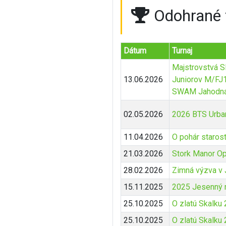
Odohrané 
Dátum
Turnaj
Majstrovstvá 
13.06.2026
Juniorov M/FJ
SWAM Jahodná
02.05.2026
2026 BTS Urba
11.04.2026
O pohár staros
21.03.2026
Stork Manor O
28.02.2026
Zimná výzva v
15.11.2025
2025 Jesenný 
25.10.2025
O zlatú Skalku 
25.10.2025
O zlatú Skalku