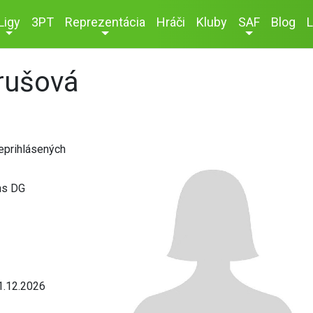
Ligy
3PT
Reprezentácia
Hráči
Kluby
SAF
Blog
L
rušová
neprihlásených
ns DG
1.12.2026