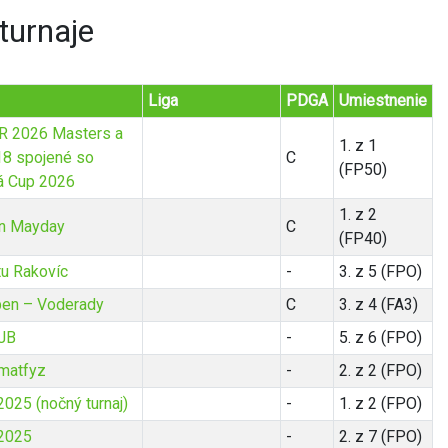
turnaje
Liga
PDGA
Umiestnenie
SR 2026 Masters a
1. z 1
18 spojené so
C
(FP50)
 Cup 2026
1. z 2
n Mayday
C
(FP40)
tu Rakovíc
-
3. z 5 (FPO)
pen – Voderady
C
3. z 4 (FA3)
 JB
-
5. z 6 (FPO)
matfyz
-
2. z 2 (FPO)
2025 (nočný turnaj)
-
1. z 2 (FPO)
 2025
-
2. z 7 (FPO)