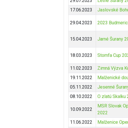
29.07.2023
Letné Šurany 
17.06.2023
Jaslovské Boh
29.04.2023
2023 Budmerice
15.04.2023
Jarné Šurany 2
18.03.2023
Stomfa Cup 20
11.02.2023
Zimná Výzva K
19.11.2022
Malženické do
05.11.2022
Jesenné Šuran
08.10.2022
O zlatú Skalku
MSR Slovak Op
10.09.2022
2022
11.06.2022
Malženice Ope