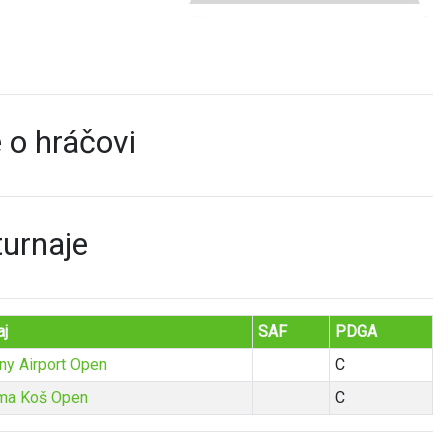
 o hráčovi
turnaje
aj
SAF
PDGA
ny Airport Open
C
ma Koš Open
C