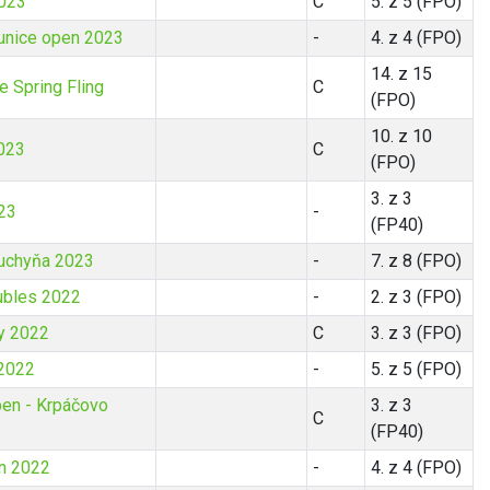
2023
C
5. z 5 (FPO)
unice open 2023
-
4. z 4 (FPO)
14. z 15
 Spring Fling
C
(FPO)
10. z 10
023
C
(FPO)
3. z 3
23
-
(FP40)
uchyňa 2023
-
7. z 8 (FPO)
ubles 2022
-
2. z 3 (FPO)
y 2022
C
3. z 3 (FPO)
 2022
-
5. z 5 (FPO)
en - Krpáčovo
3. z 3
C
(FP40)
n 2022
-
4. z 4 (FPO)