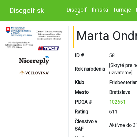
Discgolf
Ihriská
Turnaje
Discgolf.sk
Marta Ond
ID #
58
[Skryté pre 
Rok narodenia
užívateľov]
Klub
Frisbeeteria
Mesto
Bratislava
PDGA #
102651
Rating
611
Členstvo v
Aktívne do 3
SAF