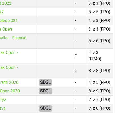
d 2022
-
3. z 3 (FPO)
22
-
5. z 5 (FPO)
bles 2021
-
1. z 3 (FPO)
e Open
-
3. z 3 (FPO)
kalku - Rajecké
-
5. z 6 (FPO)
ak Open -
3. z 3
C
(FP40)
ak Open -
C
8. z 8 (FPO)
orami 2020
SDGL
-
4. z 5 (FPO)
 Open 2020
SDGL
-
8. z 9 (FPO)
tfyz
-
7. z 7 (FPO)
zva
SDGL
-
7. z 8 (FPO)