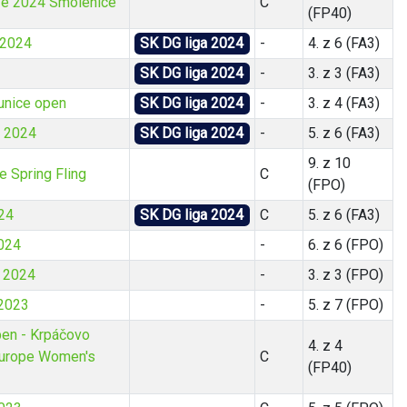
fe 2024 Smolenice
C
(FP40)
 2024
SK DG liga 2024
-
4. z 6 (FA3)
SK DG liga 2024
-
3. z 3 (FA3)
unice open
SK DG liga 2024
-
3. z 4 (FA3)
e 2024
SK DG liga 2024
-
5. z 6 (FA3)
9. z 10
 Spring Fling
C
(FPO)
24
SK DG liga 2024
C
5. z 6 (FA3)
024
-
6. z 6 (FPO)
u 2024
-
3. z 3 (FPO)
 2023
-
5. z 7 (FPO)
en - Krpáčovo
4. z 4
urope Women's
C
(FP40)