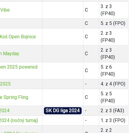
3. z 3
 Vibe
C
(FP40)
C
5. z 5 (FPO)
2. z 3
, Koš Open Bojnice
C
(FP40)
2. z 3
n Mayday
C
(FP40)
pen 2025 powered
5. z 6
C
(FP40)
 2025
-
4. z 4 (FPO)
5. z 5
 Spring Fling
C
(FP40)
 2024
SK DG liga 2024
-
2. z 3 (FA3)
2024 (nočný turnaj)
-
1. z 3 (FPO)
2. z 2