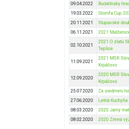
09.04.2022
Budatínsky hra
19.03.2022
Stomfa Cup 20
20.11.2021
Stupavské dou
06.11.2021
2021 Malženic
2021 O zlatú S
02.10.2021
Teplice
2021 MSR Slov
11.09.2021
Krpáčovo
2020 MSR Slov
12.09.2020
Krpáčovo
25.07.2020
Za siedmimi h
27.06.2020
Letná Kuchyňa
08.03.2020
2020 Jarný ma
08.02.2020
2020 Zimná vý