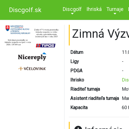
Discgolf
Ihriská
Turnaje
Discgolf.sk
Zimná Výz
Dátum
11.
Ligy
-
PDGA
-
Ihrisko
Dis
Riaditeľ turnaja
Mot
Asistent riaditeľa turnaja
Mar
Kapacita
60 