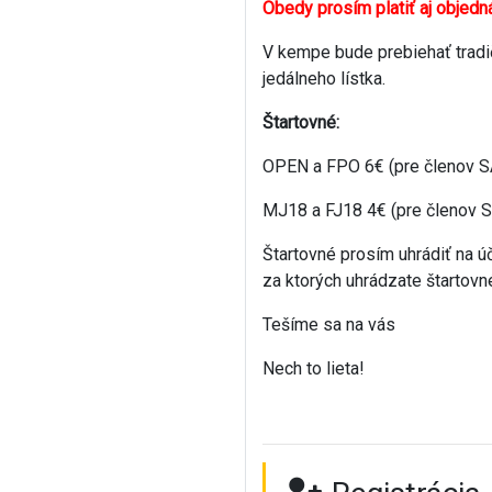
Obedy prosím platiť aj objedná
V kempe bude prebiehať tradič
jedálneho lístka.
Štartovné:
OPEN a FPO 6€ (pre členov SA
MJ18 a FJ18 4€ (pre členov S
Štartovné prosím uhrádiť na ú
za ktorých uhrádzate štartovn
Tešíme sa na vás
Nech to lieta!