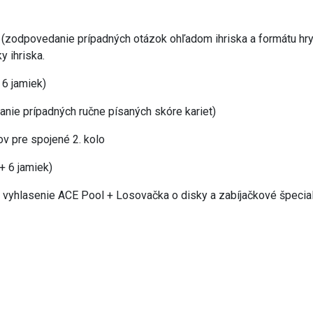
e (zodpovedanie prípadných otázok ohľadom ihriska a formátu hry)
 ihriska.
 6 jamiek)
nie prípadných ručne písaných skóre kariet)
ov pre spojené 2. kolo
 + 6 jamiek)
 vyhlasenie ACE Pool + Losovačka o disky a zabíjačkové špeciali