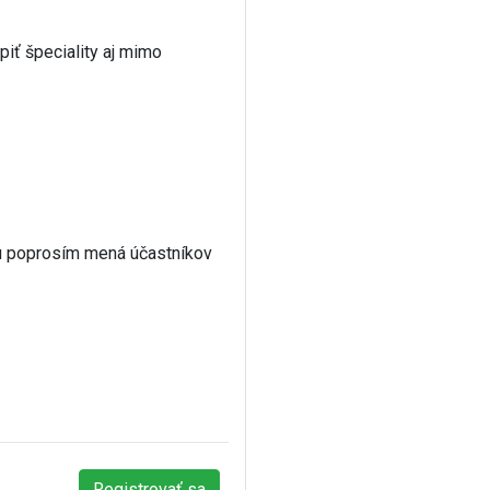
iť špeciality aj mimo
u poprosím mená účastníkov