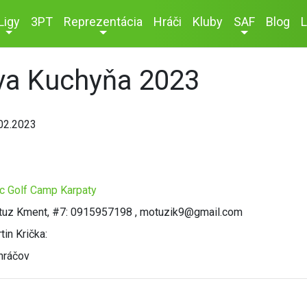
Ligy
3PT
Reprezentácia
Hráči
Kluby
SAF
Blog
L
va Kuchyňa 2023
02.2023
c Golf Camp Karpaty
uz Kment, #7: 0915957198 , motuzik9@gmail.com
tin Krička:
hráčov