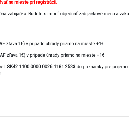
vať na mieste pri registrácii.
ná zabíjačka. Budete si môcť objednať zabíjačkové menu a zakúp
F zľava 1€) v prípade úhrady priamo na mieste +1€
AF zľava 1€)
v prípade úhrady priamo na mieste +1€
čet.
SK42 1100 0000 0026 1181 2533
do poznámky pre príjemc
é.