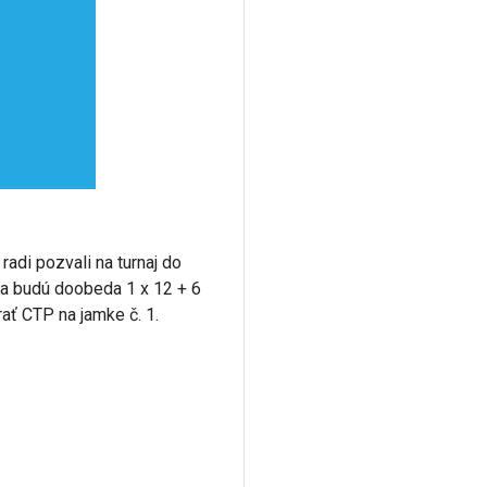
adi pozvali na turnaj do
sa budú doobeda 1 x 12 + 6
ať CTP na jamke č. 1.