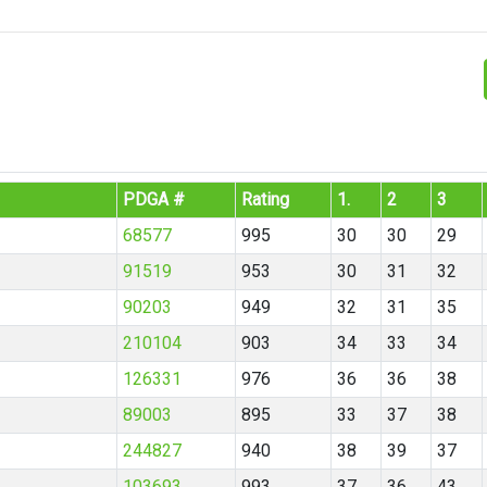
PDGA #
Rating
1.
2
3
68577
995
30
30
29
91519
953
30
31
32
90203
949
32
31
35
210104
903
34
33
34
126331
976
36
36
38
89003
895
33
37
38
244827
940
38
39
37
103693
993
37
36
43