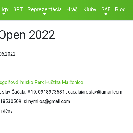
Ligy
3PT
Reprezentácia
Hráči
Kluby
SAF
Blog
L
 Open 2022
06.2022
cgolfové ihrisko Park Húština Malženice
oslav Čačala, #19: 0918973581 , cacalajaroslav@gmail.com
918530509 ,silnymilos@gmail.com
hráčov