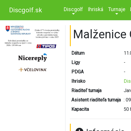
Discgolf
Ihriská
Turnaje
Discgolf.sk
Malženice
Dátum
11.
Ligy
-
PDGA
-
Ihrisko
Dis
Riaditeľ turnaja
Jar
Asistent riaditeľa turnaja
: 0
Kapacita
50 