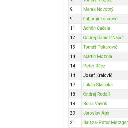
9
Marek Novotný
9
Ľubomír Tomovič
11
Adrián Čačala
12
Ondrej Daniel "Načo"
13
Tomáš Pekarovič
14
Martin Mozola
14
Peter Rácz
14
Josef Kralovič
17
Lukáš Slaninka
18
Ondrej Rudolf
18
Boris Vavrík
20
Jaroslav Ágh
21
Balázs-Peter Metzger