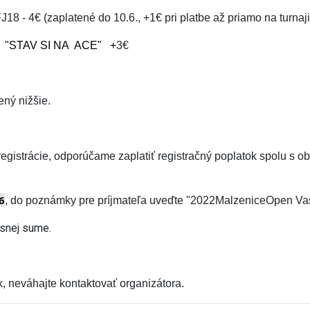
18 - 4€ (zaplatené do 10.6., +1€ pri platbe až priamo na turnaji
e
"STAV SI NA ACE" +
3€
ený nižšie.
registrácie, odporúčame zaplatiť registračný poplatok spolu s
6
, do poznámky pre príjmateľa uveďte "2022MalzeniceOpen V
resnej sume.
, neváhajte kontaktovať organizátora.