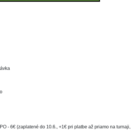
stávka
lo
 - 6€ (zaplatené do 10.6., +1€ pri platbe až priamo na turnaji