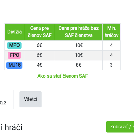
Cena pre
Cena pre hráča bez
Min.
Divízia
členov SAF
SAF členstva
hráčov
MPO
6€
10€
4
FPO
6€
10€
4
MJ18
4€
8€
3
Ako sa stať členom SAF
Všetci
022
í hráči
Zobraziť / 