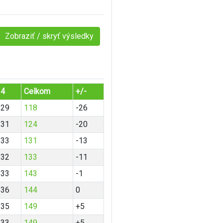
Zobraziť / skryť výsledky
4
Celkom
+/-
29
118
-26
31
124
-20
33
131
-13
32
133
-11
33
143
-1
36
144
0
35
149
+5
33
149
+5