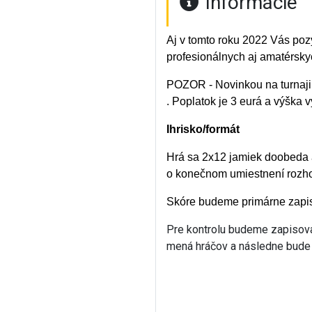
Informácie
Aj v tomto roku 2022 Vás poz
profesionálnych aj amatérsky
POZOR - Novinkou na turnaj
. Poplatok je 3 eurá a výška 
Ihrisko/formát
Hrá sa 2x12 jamiek doobeda 
o konečnom umiestnení rozho
Skóre budeme primárne zapis
Pre kontrolu budeme zapisovať 
mená hráčov a následne bude 