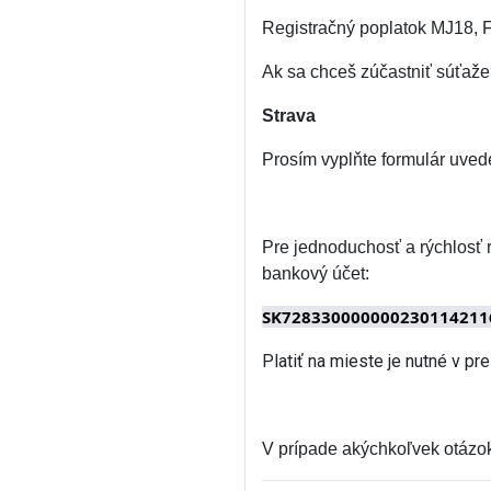
Registračný poplatok MJ18, FJ
Ak sa chceš zúčastniť súťaž
Strava
Prosím vyplňte formulár uved
Pre jednoduchosť a rýchlosť 
bankový účet:
SK728330000000230114211
Platiť na mieste je nutné v p
V prípade akýchkoľvek otázok