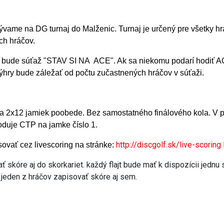
ývame na DG turnaj do Malženic. Turnaj je určený pre všetky hr
ch hráčov.
i bude súťaž "STAV SI NA ACE". Ak sa niekomu podarí hodiť 
výhry bude záležať od počtu zučastnených hráčov v súťaži.
a 2x12 jamiek poobede. Bez samostatného finálového kola. V p
duje CTP na jamke číslo 1.
http://discgolf.sk/live-scoring
ovať cez livescoring na stránke:
skóre aj do skorkariet. každý flajt bude mať k dispozícii jednu s
jeden z hráčov zapisovať skóre aj sem.