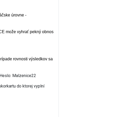
áčske úrovne -
ACE može vyhrať pekný obnos
rípade rovnosti výsledkov sa
Heslo: Malzenice22
korkartu do ktorej vyplní