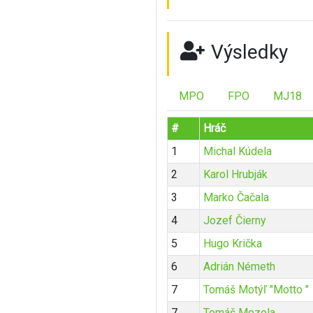
Výsledky
MPO
FPO
MJ18
#
Hráč
1
Michal Kúdela
2
Karol Hrubják
3
Marko Čačala
4
Jozef Čierny
5
Hugo Krička
6
Adrián Németh
7
Tomáš Motýľ "Motto "
7
Tomáš Mozola