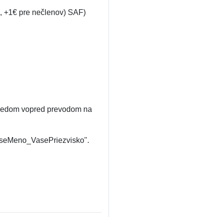
, +1€ pre nečlenov) SAF)
 obedom vopred prevodom na
aseMeno_VasePriezvisko".