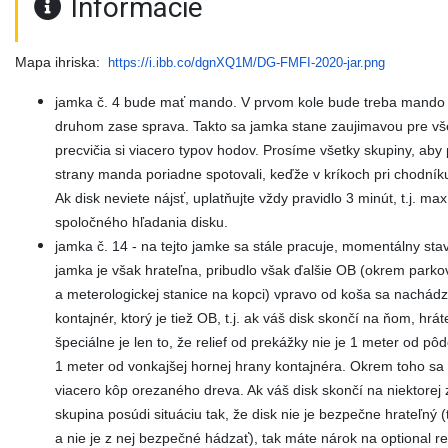
Informácie
Mapa ihriska:
https://i.ibb.co/dgnXQ1M/DG-
FMFI-2020-jar.png
jamka č. 4 bude mať mando. V prvom kole bude treba mando 
druhom zase sprava. Takto sa jamka stane zaujimavou pre vš
precvičia si viacero typov hodov. Prosíme všetky skupiny, aby 
strany manda poriadne spotovali, keďže v kríkoch pri chodníku
Ak disk neviete nájsť, uplatňujte vždy pravidlo 3 minút, t.j. ma
spoločného hľadania disku.
jamka č. 14 - na tejto jamke sa stále pracuje, momentálny stav
jamka je však hrateľna, pribudlo však ďalšie OB (okrem parko
a meterologickej stanice na kopci) vpravo od koša sa nachád
kontajnér, ktorý je tiež OB, t.j. ak váš disk skončí na ňom, hr
špeciálne je len to, že relief od prekážky nie je 1 meter od pô
1 meter od vonkajšej hornej hrany kontajnéra. Okrem toho s
viacero kôp orezaného dreva. Ak váš disk skončí na niektorej 
skupina posúdi situáciu tak, že disk nie je bezpečne hrateľný (t
a nie je z nej bezpečné hádzať), tak máte nárok na optional rel