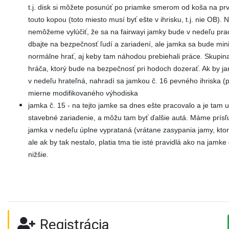
t.j. disk si môžete posunúť po priamke smerom od koša na prv
touto kopou (toto miesto musí byť ešte v ihrisku, t.j. nie OB). 
nemôžeme vylúčiť, že sa na fairwayi jamky bude v nedeľu pra
dbajte na bezpečnosť ľudí a zariadení, ale jamka sa bude mi
normálne hrať, aj keby tam náhodou prebiehali práce. Skupin
hráča, ktorý bude na bezpečnosť pri hodoch dozerať. Ak by 
v nedeľu hrateľná, nahradí sa jamkou č. 16 pevného ihriska 
mierne modifikovaného výhodiska
jamka č. 15 - na tejto jamke sa dnes ešte pracovalo a je tam
stavebné zariadenie, a môžu tam byť ďalšie autá. Máme prísľ
jamka v nedeľu úplne vyprataná (vrátane zasypania jamy, kto
ale ak by tak nestalo, platia tma tie isté pravidlá ako na jamk
nižšie.
Registrácia