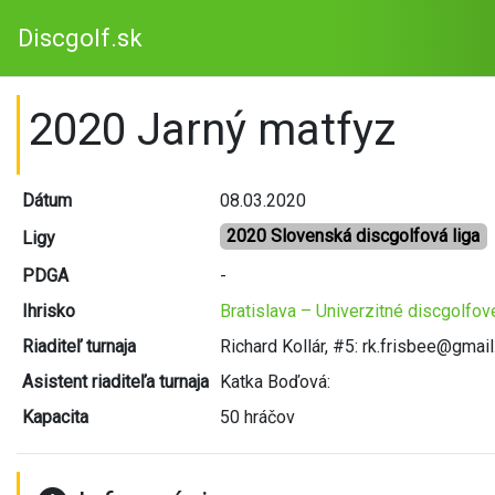
Discgolf.sk
2020 Jarný matfyz
Dátum
08.03.2020
2020 Slovenská discgolfová liga
Ligy
PDGA
-
Ihrisko
Bratislava – Univerzitné discgolfov
Riaditeľ turnaja
Richard Kollár, #5: rk.frisbee@gmai
Asistent riaditeľa turnaja
Katka Boďová:
Kapacita
50 hráčov