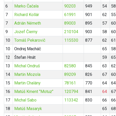
6
Marko Čačala
90203
949
54
58
7
Richard Kollár
61991
901
62
55
7
Adrián Németh
89003
895
57
60
9
Jozef Čierny
210104
903
58
60
10
Tomáš Pekarovič
115530
877
62
61
10
Ondrej Macháč
65
58
12
Štefan Hnát
59
65
13
Michal Ondruš
82580
845
63
62
14
Martin Mozola
89209
826
67
60
15
Martin Chalány
78161
770
64
64
16
Matúš Kment "Motuz"
120794
841
64
67
17
Michal Sabo
113342
830
66
66
18
Matúš Masaryk
65
68