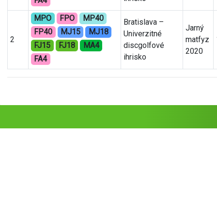
FA4
MPO
FPO
MP40
Bratislava –
Jarný
FP40
MJ15
MJ18
Univerzitné
2
matfyz
FJ15
FJ18
MA4
discgolfové
2020
ihrisko
FA4