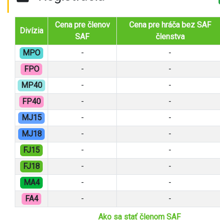
Cena pre členov
Cena pre hráča bez SAF
Divízia
SAF
členstva
MPO
-
-
FPO
-
-
MP40
-
-
FP40
-
-
MJ15
-
-
MJ18
-
-
FJ15
-
-
FJ18
-
-
MA4
-
-
FA4
-
-
Ako sa stať členom SAF