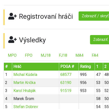
Registrovaní hráči
Zobraziť / skry
Výsledky
Zobraziť 
MPO
FPO
MJ18
FJ18
MA4
FA4
#
Hráč
PDGA #
Rating
1
2
1
Michal Kúdela
68577
995
47
48
2
Martin Krička
63190
956
53
50
3
Karol Hrubják
91519
953
55
52
4
Marek Šrom
58
50
5
Stefan Dobrev
54
55