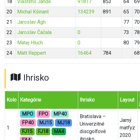
18
Vlastimil Janda
91817
853
64
69
20
Michal Kšinant
134239
891
65
70
21
Jaroslav Ágh
77
70
22
Jaroslav Čačala
0
73
78
23
Matej Hluch
0
80
79
24
Matt Reppert
16464
784
68
Ihrisko
Kolo
Kategórie
Ihrisko
Layout
MPO
FPO
MP40
Bratislava –
Jarný
FP40
MJ15
MJ18
Univerzitné
1
matfyz
FJ15
FJ18
MA4
discgolfové
2020
ihrisko