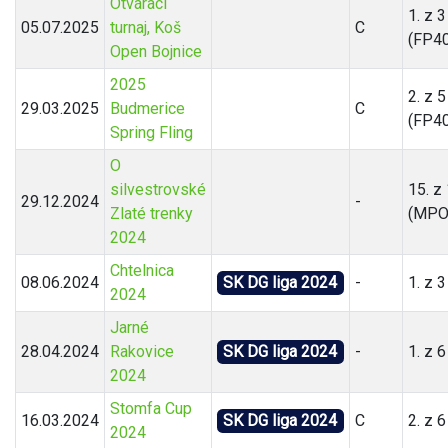
Otvárací
1. z 3
05.07.2025
turnaj, Koš
C
(FP40
Open Bojnice
2025
2. z 5
29.03.2025
Budmerice
C
(FP40
Spring Fling
O
silvestrovské
15. z
29.12.2024
-
Zlaté trenky
(MPO
2024
Chtelnica
08.06.2024
SK DG liga 2024
-
1. z 3
2024
Jarné
28.04.2024
Rakovice
SK DG liga 2024
-
1. z 6
2024
Stomfa Cup
16.03.2024
SK DG liga 2024
C
2. z 6
2024