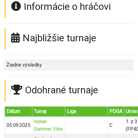
Informácie o hráčovi
Najbližšie turnaje
Žiadne výsledky
Odohrané turnaje
Dátum
Turnaj
Liga
PDGA
Umies
Indian
1. z 3
05.09.2025
C
Summer Vibe
(FP40