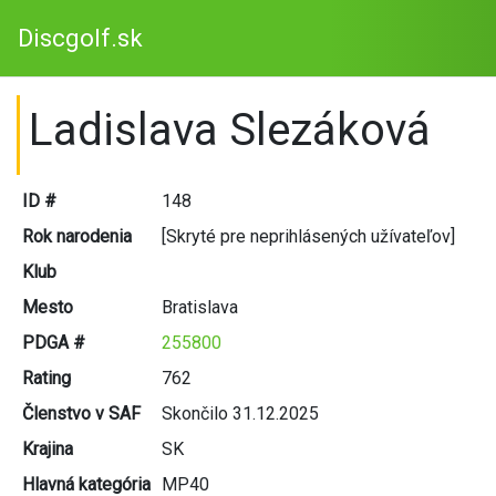
Discgolf.sk
Ladislava Slezáková
ID #
148
Rok narodenia
[Skryté pre neprihlásených užívateľov]
Klub
Mesto
Bratislava
PDGA #
255800
Rating
762
Členstvo v SAF
Skončilo 31.12.2025
Krajina
SK
Hlavná kategória
MP40