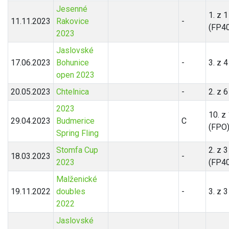
Jesenné
1. z 1
11.11.2023
Rakovice
-
(FP40
2023
Jaslovské
17.06.2023
Bohunice
-
3. z 
open 2023
20.05.2023
Chtelnica
-
2. z 
2023
10. z
29.04.2023
Budmerice
C
(FPO
Spring Fling
Stomfa Cup
2. z 3
18.03.2023
-
2023
(FP40
Malženické
19.11.2022
doubles
-
3. z 
2022
Jaslovské