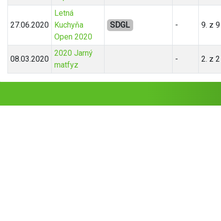
Letná
27.06.2020
Kuchyňa
SDGL
-
9. z 
Open 2020
2020 Jarný
08.03.2020
-
2. z 2
matfyz