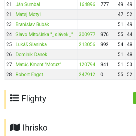
21
Ján Sumbal
164896
777
49
49
21
Matej Motyl
47
52
23
Branislav Bubák
51
49
24
Slavo Mitošinka "_slávek_"
300977
876
55
44
25
Lukáš Slaninka
213056
892
54
48
26
Dominik Danek
51
48
27
Matúš Kment "Motuz"
120794
841
51
53
28
Robert Engst
247912
0
55
52
Flighty
Ihrisko