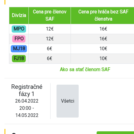
Cena pre členov
Cena pre hráča bez SAF
Divízia
SAF
členstva
MPO
12€
16€
FPO
12€
16€
MJ18
6€
10€
FJ18
6€
10€
Ako sa stať členom SAF
Registračné
fázy 1
26.04.2022
Všetci
20:00 -
14.05.2022