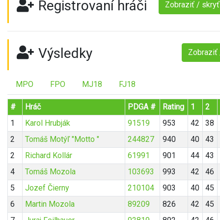
Registrovaní hráči
Zobraziť / skry
Výsledky
Zobraziť 
MPO
FPO
MJ18
FJ18
#
Hráč
PDGA #
Rating
1
2
1
Karol Hrubják
91519
953
42
38
2
Tomáš Motýľ "Motto "
244827
940
40
43
2
Richard Kollár
61991
901
44
43
4
Tomáš Mozola
103693
993
42
46
5
Jozef Čierny
210104
903
40
45
6
Martin Mozola
89209
826
42
45