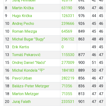
7
Juraj Feilhauer
92819
892
42
46
8
Martin Krička
63190
956
47
46
9
Hugo Krička
126331
976
44
45
10
Andrej Pecho
239666
926
45
46
10
Roman Miezga
64569
849
45
46
12
Michal Bugar "Bugy"
296152
863
48
49
13
Erik Kertis
0
49
45
13
Tomáš Pekarovič
115530
877
46
47
15
Ondrej Daniel "Načo"
277009
900
51
45
16
Michal Kondela "平"
184183
889
50
47
16
Pavol Urban
282219
856
46
47
18
Balázs-Peter Metzger
71356
836
49
49
18
Marton Metzger
71355
813
47
47
20
Juraj Falath
233531
901
47
47