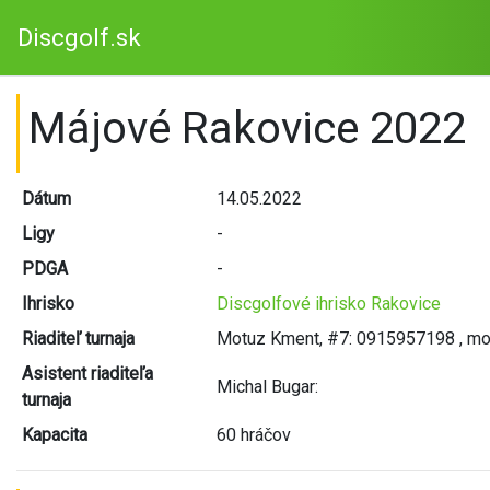
Discgolf.sk
Májové Rakovice 2022
Dátum
14.05.2022
Ligy
-
PDGA
-
Ihrisko
Discgolfové ihrisko Rakovice
Riaditeľ turnaja
Motuz Kment, #7: 0915957198 , m
Asistent riaditeľa
Michal Bugar:
turnaja
Kapacita
60 hráčov