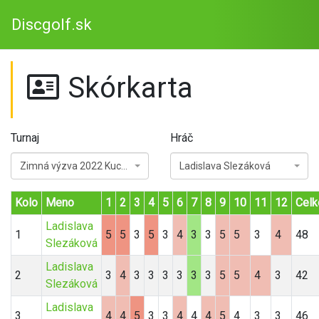
Discgolf.sk
Skórkarta
Turnaj
Hráč
Zimná výzva 2022 Kuchyňa
Ladislava Slezáková
Kolo
Meno
1
2
3
4
5
6
7
8
9
10
11
12
Cel
Ladislava
1
5
5
3
5
3
4
3
3
5
5
3
4
48
Slezáková
Ladislava
2
3
4
3
3
3
3
3
3
5
5
4
3
42
Slezáková
Ladislava
3
4
4
5
3
3
4
4
4
5
4
3
3
46