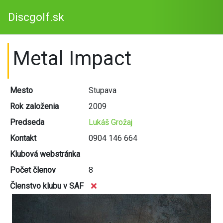
Discgolf.sk
Metal Impact
Mesto
Stupava
Rok založenia
2009
Predseda
Lukáš Grožaj
Kontakt
0904 146 664
Klubová webstránka
Počet členov
8
Členstvo klubu v SAF