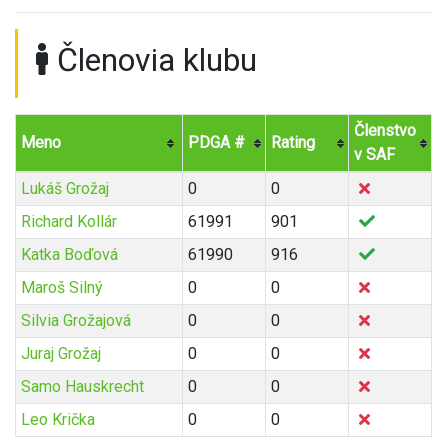
Členovia klubu
Členstvo
Meno
PDGA #
Rating
v SAF
Lukáš Grožaj
0
0
Richard Kollár
61991
901
Katka Boďová
61990
916
Maroš Silný
0
0
Silvia Grožajová
0
0
Juraj Grožaj
0
0
Samo Hauskrecht
0
0
Leo Krička
0
0