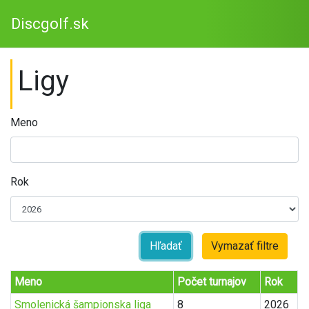
Discgolf.sk
Ligy
Meno
Rok
Hľadať
Vymazať filtre
Meno
Počet turnajov
Rok
Smolenická šampionska liga
8
2026