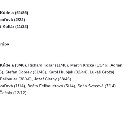
Kúdela (51/85)
oďová (2/22)
 Kollár (11/32)
urópy
Kúdela (3/46)
, Richard Kollár (11/46), Martin Krička (13/46), Adrián
), Stefan Dobrev (31/46), Karol Hrubják (32/44), Lukáš Grožaj
 Feilhauer (38/46), Jozef Čierny (38/46)
oďová (1/14)
, Beáta Feilhauerová (5/14), Soňa Švecová (7/14)
Čačala (12/12)