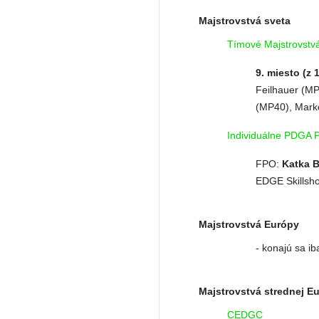
Majstrovstvá sveta
Tímové Majstrovst
9. miesto (z 
Feilhauer (MP
(MP40), Mark
Individuálne PDGA 
FPO:
Katka B
EDGE Skillsho
Majstrovstvá Európy
- konajú sa i
Majstrovstvá strednej E
CEDGC