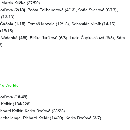
, Martin Krička (37/50)
oďová (2/13)
, Beáta Feilhauerová (4/13), Soňa Švecová (6/13),
 (13/13)
Čačala (1/15)
, Tomáš Mozola (12/15), Sebastián Virsík (14/15),
 (15/15)
 Nádaská (4/8)
, Eliška Juríková (6/8), Lucia Čapkovičová (6/8), Sára
8)
Pro Worlds
oďová (18/49)
Kollár (184/228)
Richard Kollár, Katka Boďová (23/25)
t challenge: Richard Kollár (14/20), Katka Boďová (3/7)