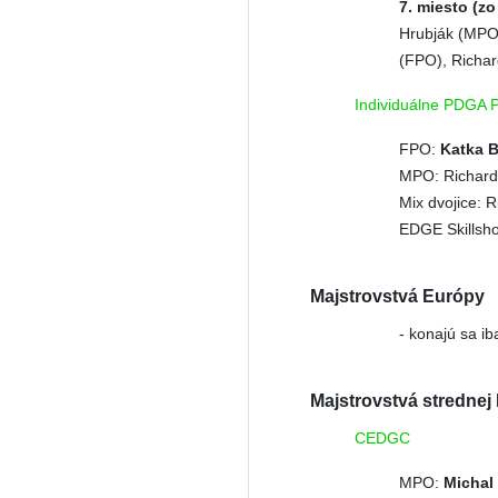
7. miesto (zo
Hrubják (MPO
(FPO), Richar
Individuálne PDGA 
FPO:
Katka B
MPO: Richard 
Mix dvojice: 
EDGE Skillsho
Majstrovstvá Európy
- konajú sa i
Majstrovstvá strednej
CEDGC
MPO:
Michal 