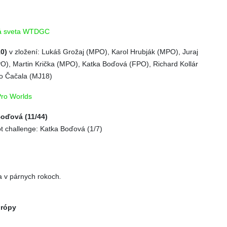
vá sveta WTDGC
10)
v zložení: Lukáš Grožaj (MPO), Karol Hrubják (MPO), Juraj
O), Martin Krička (MPO), Katka Boďová (FPO), Richard Kollár
o Čačala (MJ18)
Pro Worlds
oďová (11/44)
t challenge: Katka Boďová (1/7)
.
ba v párnych rokoch
urópy