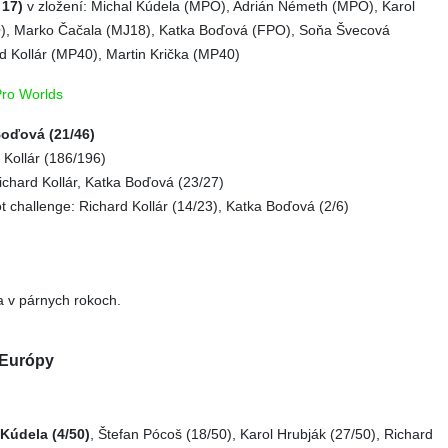
 17)
v zložení: Michal Kúdela (MPO), Adrián Németh (MPO), Karol
), Marko Čačala (MJ18), Katka Boďová (FPO), Soňa Švecová
d Kollár (MP40), Martin Krička (MP40)
Pro Worlds
oďová (21/46)
Kollár (186/196)
Richard Kollár, Katka Boďová (23/27)
t challenge: Richard Kollár (14/23), Katka Boďová (2/6)
ba v párnych rokoch.
 Európy
Kúdela (4/50)
, Štefan Pócoš (18/50), Karol Hrubják (27/50), Richard