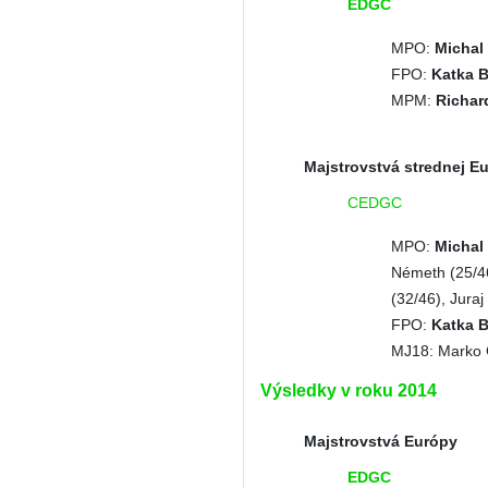
EDGC
MPO:
Michal 
FPO:
Katka B
MPM:
Richard
Majstrovstvá strednej E
CEDGC
MPO:
Michal 
Németh (25/46
(32/46), Juraj
FPO:
Katka B
MJ18: Marko 
Výsledky v roku 2014
Majstrovstvá Európy
EDGC