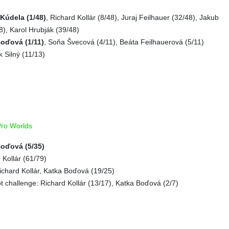
Kúdela (1/48)
, Richard Kollár (8/48), Juraj Feilhauer (32/48), Jakub
8), Karol Hrubják (39/48)
oďová (1/11)
, Soňa Švecová (4/11), Beáta Feilhauerová (5/11)
 Silný (11/13)
Pro Worlds
oďová (5/35)
Kollár (61/79)
Richard Kollár, Katka Boďová (19/25)
t challenge: Richard Kollár (13/17), Katka Boďová (2/7)