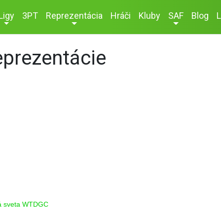
Ligy
3PT
Reprezentácia
Hráči
Kluby
SAF
Blog
L
eprezentácie
vá sveta WTDGC