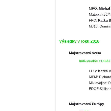
MPO:
Michal 
Matejka (36/4
FPO:
Katka B
MJ18: Dominik
Výsledky v roku 2016
Majstrovstvá sveta
Individuálne PDGA 
FPO:
Katka B
MPM: Richard 
Mix dvojice: 
EDGE Skillsho
Majstrovstvá Európy