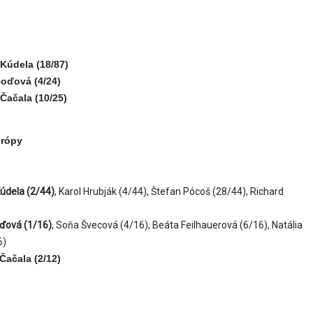
Kúdela (18/87)
oďová (4/24)
Čačala (10/25)
urópy
údela (2/44)
, Karol Hrubják (4/44), Štefan Pócoš (28/44), Richard
ďová (1/16)
, Soňa Švecová (4/16), Beáta Feilhauerová (6/16), Natália
6)
Čačala (2/12)