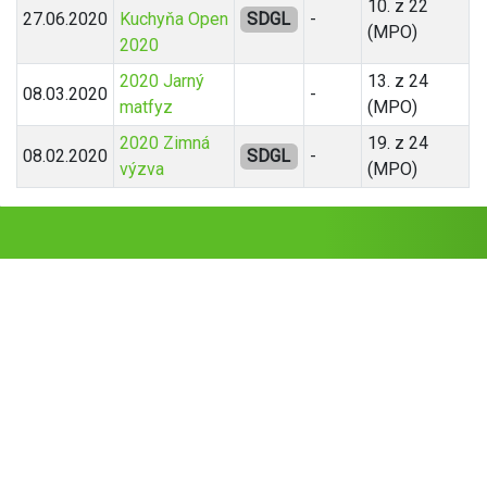
10. z 22
27.06.2020
Kuchyňa Open
SDGL
-
(MPO)
2020
2020 Jarný
13. z 24
08.03.2020
-
matfyz
(MPO)
2020 Zimná
19. z 24
08.02.2020
SDGL
-
výzva
(MPO)