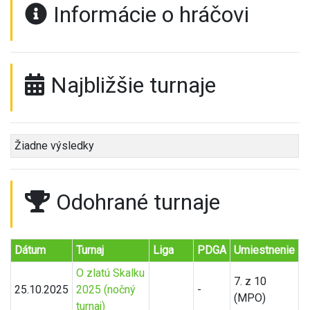
Informácie o hráčovi
Najbližšie turnaje
Žiadne výsledky
Odohrané turnaje
Dátum
Turnaj
Liga
PDGA
Umiestnenie
O zlatú Skalku
7. z 10
25.10.2025
2025 (nočný
-
(MPO)
turnaj)