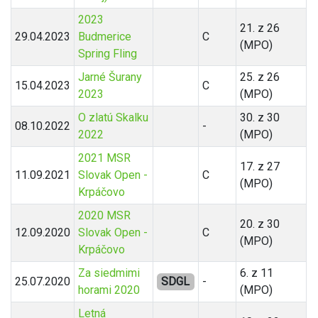
2023
21. z 26
29.04.2023
Budmerice
C
(MPO)
Spring Fling
Jarné Šurany
25. z 26
15.04.2023
C
2023
(MPO)
O zlatú Skalku
30. z 30
08.10.2022
-
2022
(MPO)
2021 MSR
17. z 27
11.09.2021
Slovak Open -
C
(MPO)
Krpáčovo
2020 MSR
20. z 30
12.09.2020
Slovak Open -
C
(MPO)
Krpáčovo
Za siedmimi
6. z 11
25.07.2020
SDGL
-
horami 2020
(MPO)
Letná