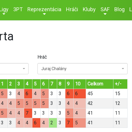
Ligy
3PT
Reprezentácia
Hráči
Kluby
SAF
Blog
L
rta
Hráč
Juraj Chalány
1
2
3
4
5
6
7
8
9
10
Celkom
+/-
5
3
4
6
4
5
3
3
6
6
45
15
4
4
5
5
5
5
3
3
4
4
42
12
5
4
4
7
3
3
3
3
5
4
41
11
3
3
4
4
6
4
2
3
7
5
41
11