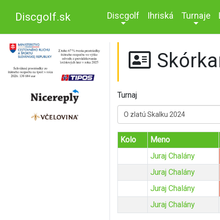
Discgolf
Ihriská
Turnaje
Discgolf.sk
Skórka
Turnaj
O zlatú Skalku 2024
Kolo
Meno
Juraj Chalány
Juraj Chalány
Juraj Chalány
Juraj Chalány