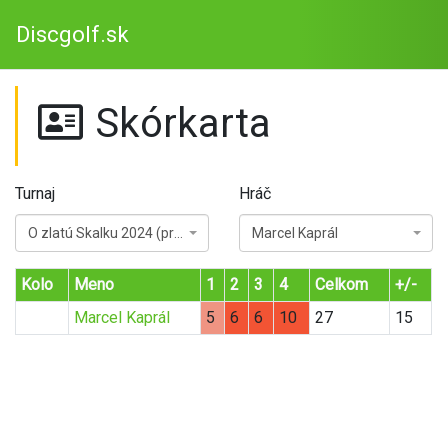
Discgolf.sk
Skórkarta
Turnaj
Hráč
O zlatú Skalku 2024 (pre najmenších)
Marcel Kaprál
Kolo
Meno
1
2
3
4
Celkom
+/-
Marcel Kaprál
5
6
6
10
27
15