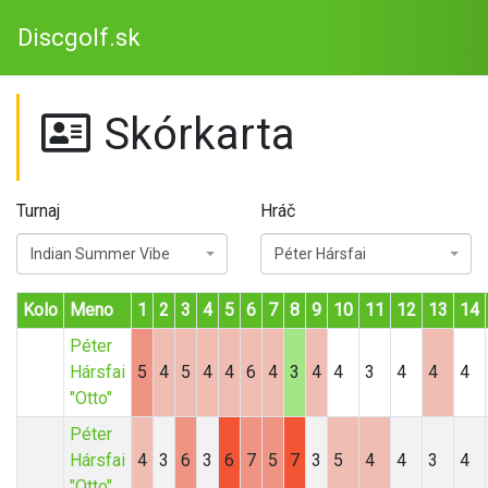
Discgolf.sk
Skórkarta
Turnaj
Hráč
Indian Summer Vibe
Péter Hársfai
Kolo
Meno
1
2
3
4
5
6
7
8
9
10
11
12
13
14
Péter
Hársfai
5
4
5
4
4
6
4
3
4
4
3
4
4
4
"Otto"
Péter
Hársfai
4
3
6
3
6
7
5
7
3
5
4
4
3
4
"Otto"