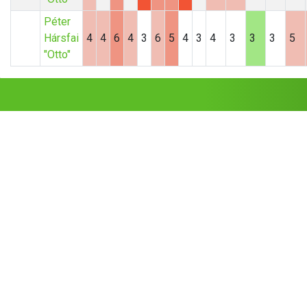
Péter
Hársfai
4
4
6
4
3
6
5
4
3
4
3
3
3
5
"Otto"