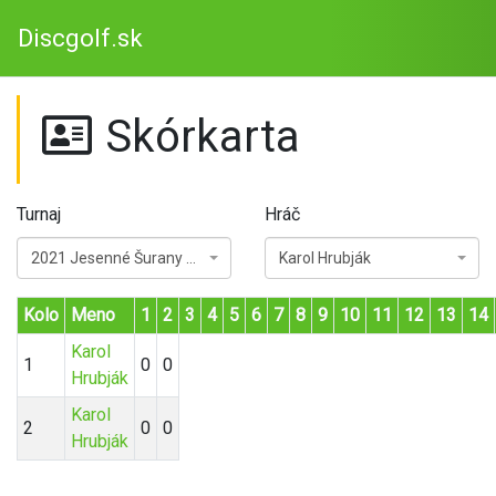
Discgolf.sk
Skórkarta
Turnaj
Hráč
2021 Jesenné Šurany Open
Karol Hrubják
Kolo
Meno
1
2
3
4
5
6
7
8
9
10
11
12
13
14
Karol
1
0
0
Hrubják
Karol
2
0
0
Hrubják