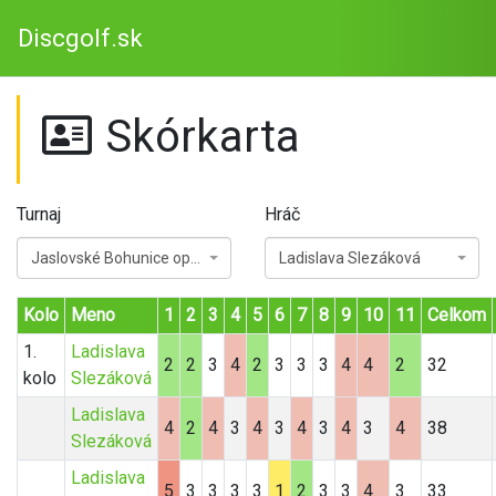
Discgolf.sk
Skórkarta
Turnaj
Hráč
Jaslovské Bohunice open 2023
Ladislava Slezáková
Kolo
Meno
1
2
3
4
5
6
7
8
9
10
11
Celkom
1.
Ladislava
2
2
3
4
2
3
3
3
4
4
2
32
kolo
Slezáková
Ladislava
4
2
4
3
4
3
4
3
4
3
4
38
Slezáková
Ladislava
5
3
3
3
3
1
2
3
3
4
3
33