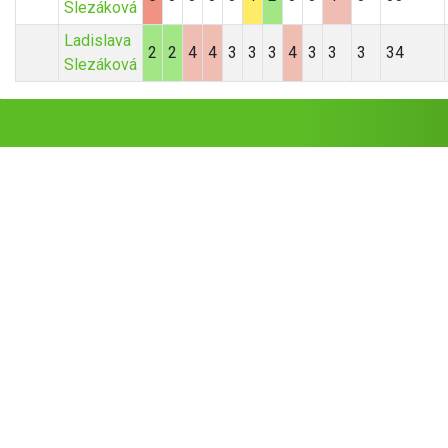
Slezáková
Ladislava
2
2
4
4
3
3
3
4
3
3
3
34
Slezáková