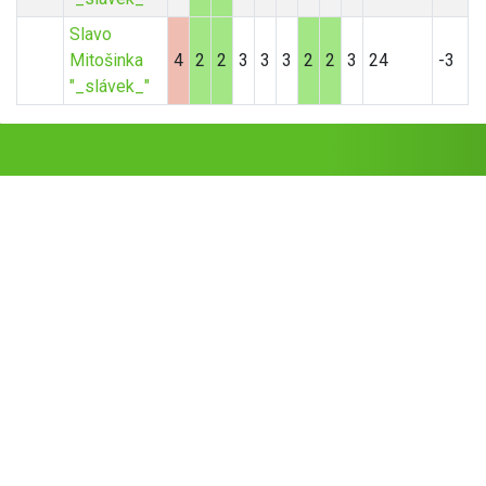
Slavo
Mitošinka
4
2
2
3
3
3
2
2
3
24
-3
"_slávek_"