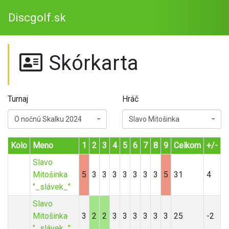
Discgolf.sk
Skórkarta
Turnaj
Hráč
O nočnú Skalku 2024
Slavo Mitošinka
Kolo
Meno
1
2
3
4
5
6
7
8
9
Celkom
+/-
Slavo
Mitošinka
5
3
3
3
3
3
3
3
5
31
4
"_slávek_"
Slavo
Mitošinka
3
2
2
3
3
3
3
3
3
25
-2
"_slávek_"