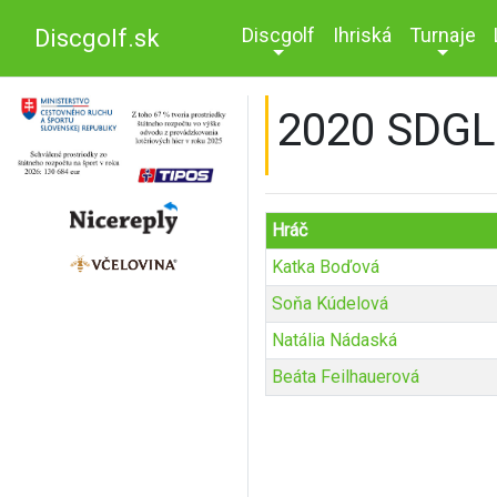
Discgolf
Ihriská
Turnaje
Discgolf.sk
2020 SDGL
Hráč
Katka Boďová
Soňa Kúdelová
Natália Nádaská
Beáta Feilhauerová