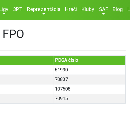
Ligy
3PT
Reprezentácia
Hráči
Kluby
SAF
Blog
L
 FPO
PDGA číslo
61990
70837
107508
70915