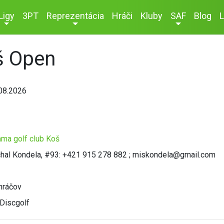
Ligy
3PT
Reprezentácia
Hráči
Kluby
SAF
Blog
L
š Open
08.2026
ma golf club Koš
hal Kondela, #93: +421 915 278 882 ; miskondela@gmail.com
hráčov
Discgolf