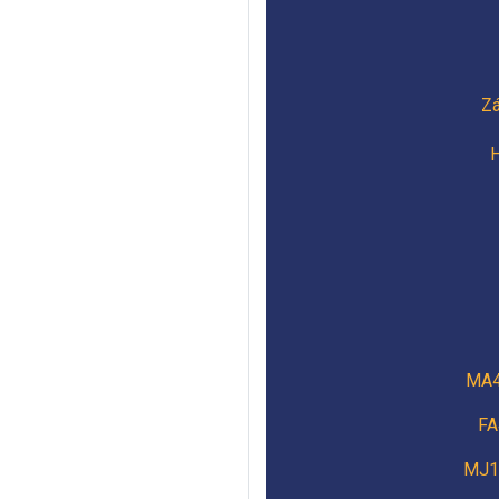
Zá
H
MA40
FA
MJ18