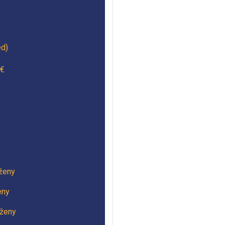
ed)
€
 ženy
eny
 ženy