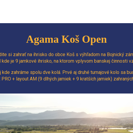
Agama Koš Open
dite si zahrať na ihrisko do obce Koš s výhľadom na Bojnický zá
 kde je 9 jamkové ihrisko, na ktorom vplyvom banskej činnosti vz
j kde zahráme spolu dve kolá. Prvé aj druhé turnajové kolo sa bu
t PRO + layout AM (9 dlhých jamiek + 9 kratších jamiek) zahranýc