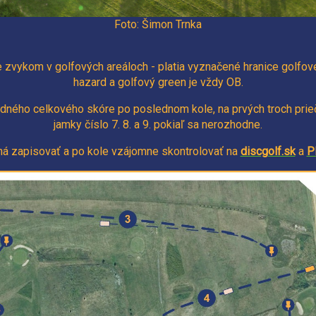
Foto: Šimon Trnka
e zvykom v golfových areáloch - platia vyznačené hranice golfové
hazard a golfový green je vždy OB.
dného celkového skóre po poslednom kole, na prvých troch prieč
jamky číslo 7. 8. a 9. pokiaľ sa nerozhodne.
ná zapisovať a po kole vzájomne skontrolovať na
discgolf.sk
a
P