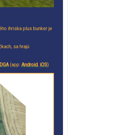
ho ihriska plus bunker je
kach, sa hrajú
DGA
(app:
Android
,
iOS
)