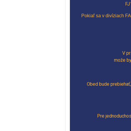
FJ
Pokiaľ sa v divíziach 
V pr
može byť
Obed bude prebiehať, f
Pre jednoduchosť