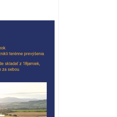
mok.
nikli terénne prevýšenia.
de skladať z 18jamiek,
h za sebou.