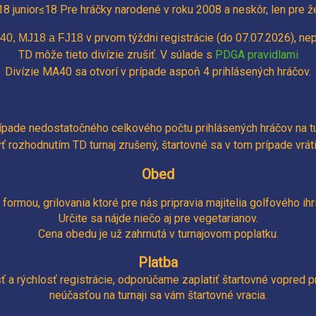
18 junior≤18 Pre hráčky narodené v roku 2008 a neskôr,
len pre ž
v prvom týždni registrácie (do 07.07.2026), nep
FA40, MJ18 a FJ18
TD môže tieto divízie zrušiť. V súlade s
PDGA pravidlami
Divízie MA40 sa otvorí v prípade aspoň 4 prihlásených hráčov.
ípade nedostatočného celkového počtu prihlásených hráčov na tu
 rozhodnutím TD turnaj zrušený, štartovné sa v tom prípade vrát
Obed
ormou, grilovania ktoré pre nás pripravia majitelia golfového ihr
Určite sa nájde niečo aj pre vegetarianov.
Cena obedu je už zahrnutá v turnajovom poplatku.
Platba
 a rýchlosť registrácie, odporúčame zaplatiť štartovné vopred 
neúčasťou na turnaji sa vám štartovné vracia.