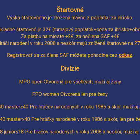
Štartovné
Výška štartovného je zložená hlavne z poplatku za ihrisko.
kladné štartovné je
32
€ (turnajový poplatok+cena za ihrisko+ob
Za platbu na mieste +
2
€, za nečlena SAF +
4
€
ráči narodení v roku 2008 a neskôr majú znížené štartovné na
27
Registrovať sa za člena SAF môžete pohodlne cez
odkaz
.
Divízie
MPO open Otvorená pre všetkých, muži aj ženy
FPO women Otvorená len pre ženy
 master≥40 Pre hráčov narodených v roku 1986 a skôr, muži aj
40 master≥40 Pre hráčky narodené v roku 1986 a skôr,
len pre ž
 junior≤18 Pre hráčov narodených v roku 2008 a neskôr, muži aj