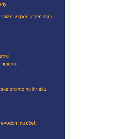
eny
rihlási aspoň jeden hráč,
rnaj,
i hráčom.
iska priamo na ihrisku.
prevodom na účet,