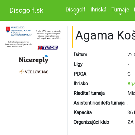
Discgolf
Ihriská
Turnaje
Discgolf.sk
Agama Ko
Dátum
22.
Ligy
-
PDGA
C
Ihrisko
Aga
Riaditeľ turnaja
Mic
Asistent riaditeľa turnaja
:
Kapacita
36 
Organizujúci klub
ZA 