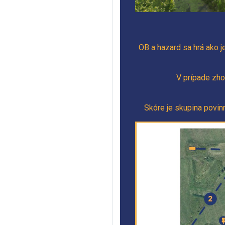
OB a hazard sa hrá ako j
V prípade zho
Skóre je skupina povin