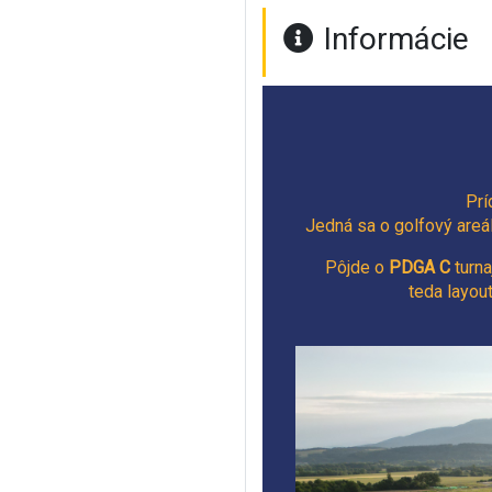
Informácie
Prí
Jedná sa o golfový areál
Pôjde o
PDGA C
turna
teda layou