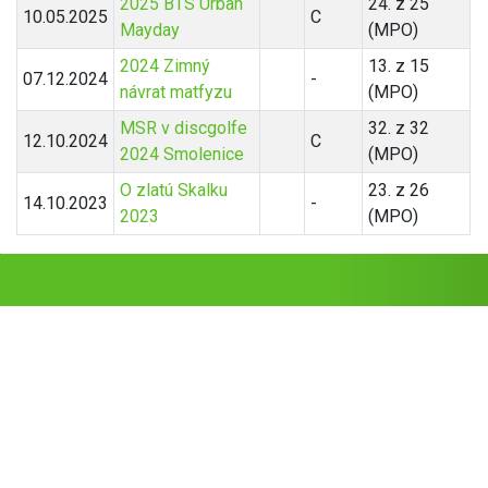
2025 BTS Urban
24. z 25
10.05.2025
C
Mayday
(MPO)
2024 Zimný
13. z 15
07.12.2024
-
návrat matfyzu
(MPO)
MSR v discgolfe
32. z 32
12.10.2024
C
2024 Smolenice
(MPO)
O zlatú Skalku
23. z 26
14.10.2023
-
2023
(MPO)