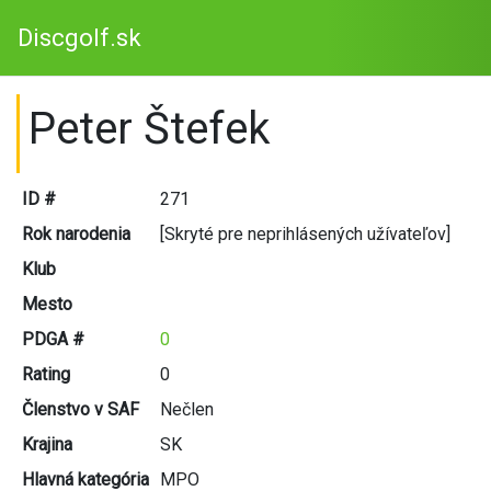
Discgolf.sk
Peter Štefek
ID #
271
Rok narodenia
[Skryté pre neprihlásených užívateľov]
Klub
Mesto
PDGA #
0
Rating
0
Členstvo v SAF
Nečlen
Krajina
SK
Hlavná kategória
MPO