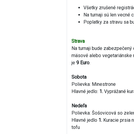
Všetky zrušené registrác
Na turnaji sú len vecné 
Poplatky za stravu sa b
Strava
Na turnaji bude zabezpečený o
mäsové alebo vegetariánske m
je
9 Euro
.
Sobota
Polievka: Minestrone
Hlavné jedlo:
1.
Vyprážané kura
Nedeľa
Polievka: Šošovicová so zele
Hlavné jedlo
1.
Kuracie prsia 
tofu