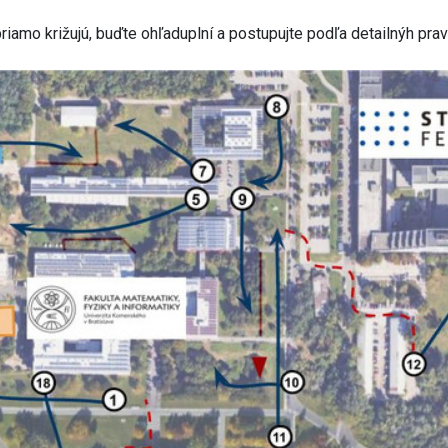
iamo križujú, buďte ohľaduplní a postupujte podľa detailnýh prav