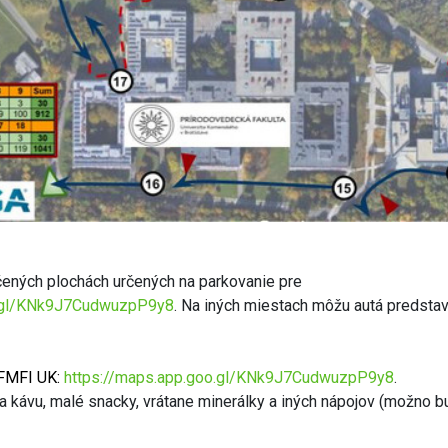
čených plochách určených na parkovanie pre
o.gl/KNk9J7CudwuzpP9y8
. Na iných miestach môžu autá predstav
FMFI UK:
https://maps.app.goo.gl/KNk9J7CudwuzpP9y8
.
a kávu, malé snacky, vrátane minerálky a iných nápojov (možno 