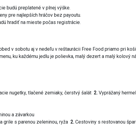
ie budú preplatené v plnej výške.
ceny pre najlepších hráčov bez payoutu.
udú hradiť na mieste počas registrácie.
bed v sobotu aj v nedeľu v reštaurácii Free Food priamo pri koši
enu, ku každému jedlu je polievka, malý dezert a malý kolový n
cie nugetky, tlačené zemiaky, čerstvý šalát
2.
Vyprážaný hermelí
ninou a závarkou
na grile s parenou zeleninou, ryža
2.
Cestoviny s restovanou špar