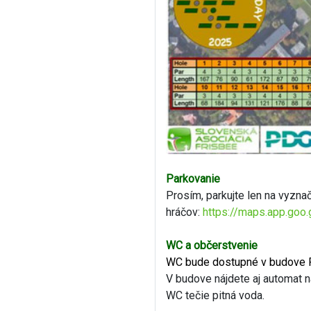
Parkovanie
Prosím, parkujte len na vyzna
hráčov:
https://maps.app.go
WC a občerstvenie
WC bude dostupné v budove 
V budove nájdete aj automat n
WC tečie pitná voda.