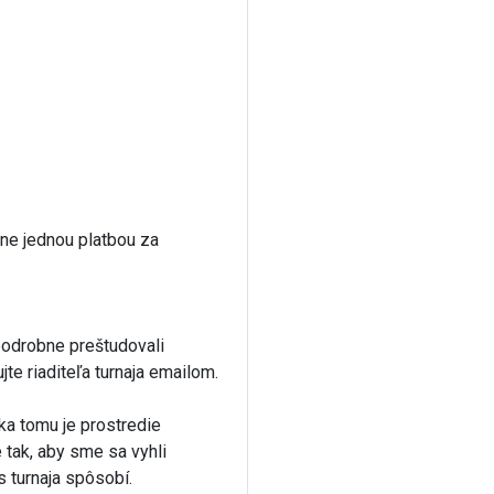
čne jednou platbou za
podrobne preštudovali
jte riaditeľa turnaja emailom.
ka tomu je prostredie
 tak, aby sme sa vyhli
s turnaja spôsobí.