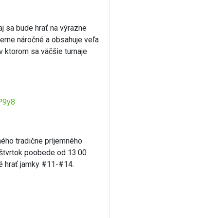
j sa bude hrať na výrazne
merne náročné a obsahuje veľa
v ktorom sa väčšie turnaje
P9y8
ného tradične príjemného
o štvrtok poobede od 13:00
né hrať jamky #11-#14.