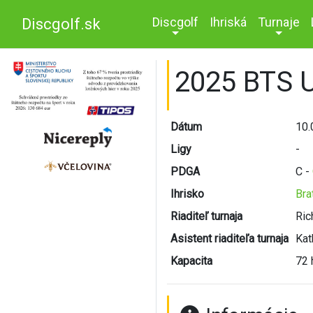
Discgolf
Ihriská
Turnaje
Discgolf.sk
2025 BTS 
Dátum
10.
Ligy
-
PDGA
C -
Ihrisko
Bra
Riaditeľ turnaja
Ric
Asistent riaditeľa turnaja
Kat
Kapacita
72 