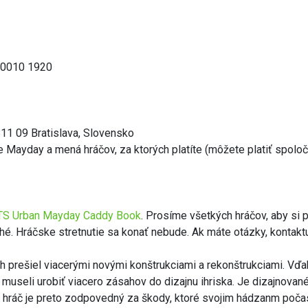
 0010 1920
11 09 Bratislava, Slovensko
 Mayday a mená hráčov, za ktorých platíte (môžete platiť spolo
TS Urban Mayday Caddy Book
. Prosíme všetkých hráčov, aby si 
hé. Hráčske stretnutie sa konať nebude. Ak máte otázky, kontaktu
h prešiel viacerými novými konštrukciami a rekonštrukciami. Vďa
museli urobiť viacero zásahov do dizajnu ihriska. Je dizajnované
ý hráč je preto zodpovedný za škody, ktoré svojim hádzanm poča