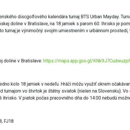
enského discgolfového kalendára turnaj BTS Urban Mayday. Turna
skej doline v Bratislave, na 18 jamiek s parom 60. Ihrisko je po
to turnaj je výnimočný svojím umiestnením v urbánnom prostedí, 
j doline v Bratislave:
https://maps.app.goo.gl/KNk9J7Cudwuzp
jedno kolo 18 jamiek v nedeľu. Hráči môžu využiť okrem očakáva
d turnajom vo štvrtok je štátny sviatok (nielen na Slovensku). V
ové ihrisko. V piatok počas pracovného dňa do 14:00 nebudú mož
, FJ18