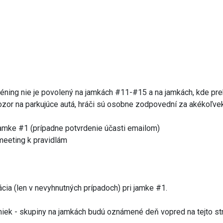
réning nie je povolený na jamkách #11-#15 a na jamkách, kde prek
 pozor na parkujúce autá, hráči sú osobne zodpovední za akékoľ
 jamke #1 (prípadne potvrdenie účasti emailom)
 meeting k pravidlám
ácia (len v nevyhnutných prípadoch) pri jamke #1.
miek - skupiny na jamkách budú oznámené deň vopred na tejto st