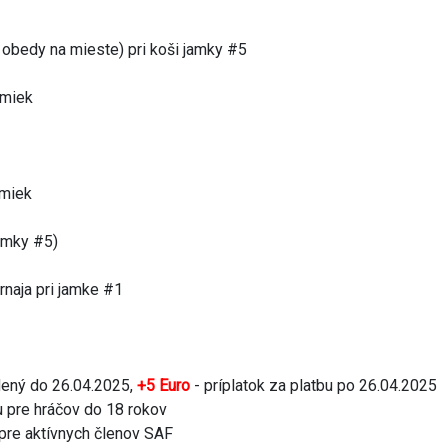
 obedy na mieste) pri koši jamky #5
amiek
amiek
jamky #5)
rnaja pri jamke #1
dený do 26.04.2025,
+5 Euro
- príplatok za platbu po 26.04.2025
u pre hráčov do 18 rokov
 pre aktívnych členov SAF