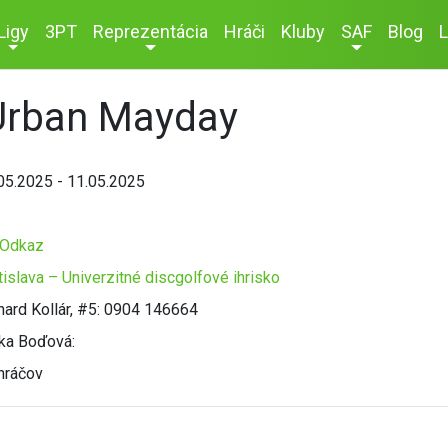
Ligy
3PT
Reprezentácia
Hráči
Kluby
SAF
Blog
L
Urban Mayday
05.2025 - 11.05.2025
Odkaz
tislava – Univerzitné discgolfové ihrisko
hard Kollár, #5: 0904 146664
ka Boďová:
hráčov