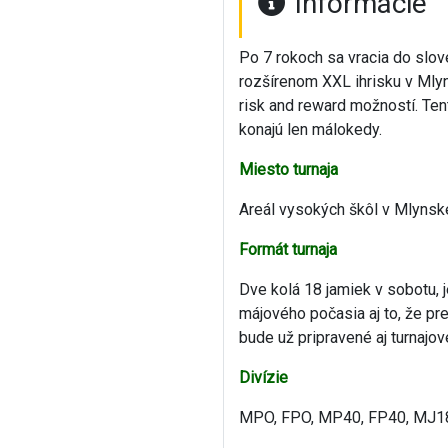
Informácie
Po 7 rokoch sa vracia do slov
rozšírenom XXL ihrisku v Mlyn
risk and reward možností. Ten
konajú len málokedy.
Miesto turnaja
Areál vysokých škôl v Mlynske
Formát turnaja
Dve kolá 18 jamiek v sobotu, 
májového počasia aj to, že pre
bude už pripravené aj turnaj
Divízie
MPO, FPO, MP40, FP40, MJ18