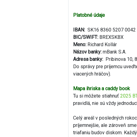
Platobné údaje
IBAN:
SK16 8360 5207 0042
BIC/SWIFT:
BREXSKBX
Meno:
Richard Kollár
Názov banky:
mBank S.A.
Adresa banky:
Pribinova 10, 8
Do správy pre príjemcu uveďte
viacerých hráčov).
Mapa ihriska a caddy book
Tu si môžete stiahnuť
2025 B
pravidlá, nie sú vždy jednoduc
Celý areál v posledných rokoc
príjemnejšie, ale zároveň sme 
triafaniu budov diskom. Každ