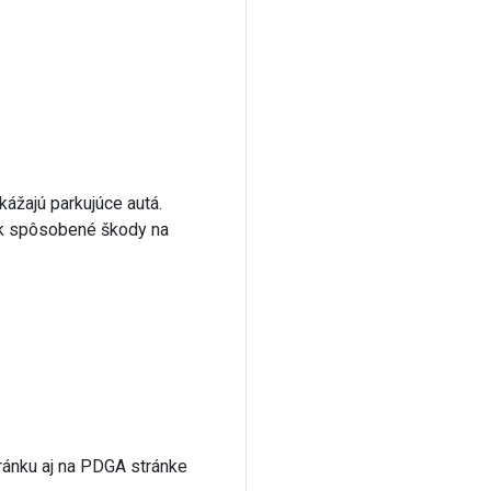
ážajú parkujúce autá.
vek spôsobené škody na
ránku aj na PDGA stránke