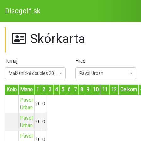
Discgolf.sk
Skórkarta
Turnaj
Hráč
Malženické doubles 2022
Pavol Urban
Kolo
Meno
1
2
3
4
5
6
7
8
9
10
11
12
Celkom
Pavol
0
0
Urban
Pavol
0
0
Urban
Pavol
0
0