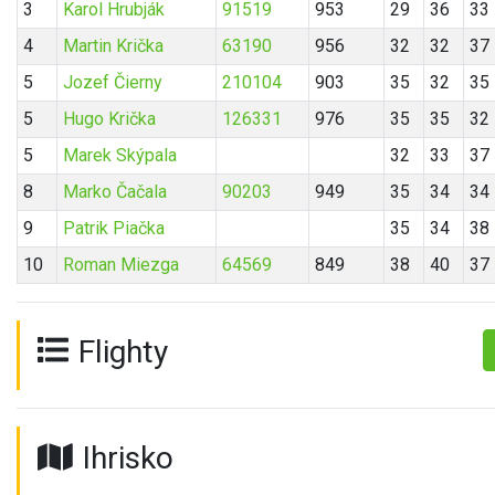
3
Karol Hrubják
91519
953
29
36
33
4
Martin Krička
63190
956
32
32
37
5
Jozef Čierny
210104
903
35
32
35
5
Hugo Krička
126331
976
35
35
32
5
Marek Skýpala
32
33
37
8
Marko Čačala
90203
949
35
34
34
9
Patrik Piačka
35
34
38
10
Roman Miezga
64569
849
38
40
37
Flighty
Ihrisko