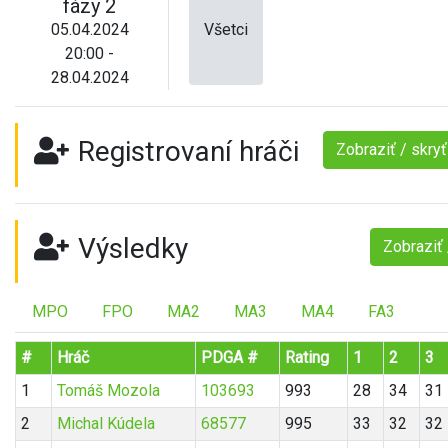
fázy 2
05.04.2024
Všetci
20:00 -
28.04.2024
Registrovaní hráči
Zobraziť / skry
Výsledky
Zobraziť 
MPO
FPO
MA2
MA3
MA4
FA3
#
Hráč
PDGA #
Rating
1
2
3
1
Tomáš Mozola
103693
993
28
34
31
2
Michal Kúdela
68577
995
33
32
32