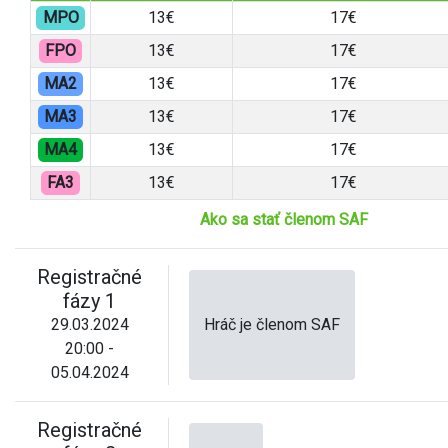
MPO
13€
17€
FPO
13€
17€
MA2
13€
17€
MA3
13€
17€
MA4
13€
17€
FA3
13€
17€
Ako sa stať členom SAF
Registračné
fázy 1
29.03.2024
Hráč je členom SAF
20:00 -
05.04.2024
Registračné