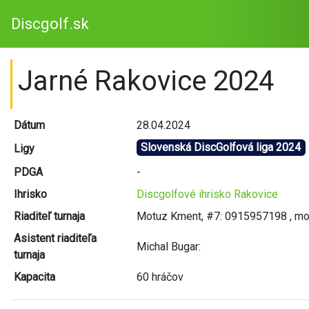
Discgolf.sk
Jarné Rakovice 2024
Dátum
28.04.2024
Slovenská DiscGolfová liga 2024
Ligy
PDGA
-
Ihrisko
Discgolfové ihrisko Rakovice
Riaditeľ turnaja
Motuz Kment, #7: 0915957198 , m
Asistent riaditeľa
Michal Bugar:
turnaja
Kapacita
60 hráčov