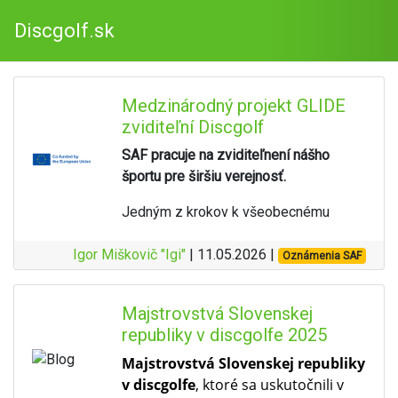
Discgolf.sk
Medzinárodný projekt GLIDE
zviditeľní Discgolf
SAF pracuje na zviditeľnení nášho
športu pre širšiu verejnosť.
Jedným z krokov k všeobecnému
povedomiu je zapojenie asociácie do
Igor Miškovič "Igi"
medzinárodného inkluzívneho
| 11.05.2026 |
Oznámenia SAF
discgolfového projektu
GLIDE
, ktorý je
spolufinancovaný z prostriedkov EÚ v
Majstrovstvá Slovenskej
rámci programu
EU Erasmus+
. Do
republiky v discgolfe 2025
projektu je zapojených celkom
8 krajín
Európy
.
Majstrovstvá Slovenskej republiky
v discgolfe
, ktoré sa uskutočnili v
SAF zisťovala vstupné dáta inklúzie v