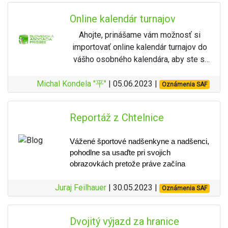
strom, čo spôsobilo nevyrovnané
hodom dostať z lesa a druhým
Slovensku.
Vyzývame preto všetkých
Online kalendár turnajov
podmienky pre hráčov. Na základe tejto
skončil v OB.
Tohtoročný majstrovský turnaj priniesol
potenciálnych organizátorov turnajov na
situácie sa organizátori rozhodli
niekoľko historických prvenstiev. Bol to
Do
sedemnástej jamky
hral Kúdela
Ahojte, prinášame vám možnosť si
Slovensku aby nám do konca
anulovať skóre na tejto jamke a vyradiť
prvý trojdňový turnaj na Slovensku a
čisto – len
pary a birdie
– a práve
importovať online kalendár turnajov do
Novembra 2023 zaslali predbežný
ju z tretieho kola. Aj napriek tejto
zároveň prvý turnaj s golfovým štartom
táto jamka bola jeho
jediným
vášho osobného kalendára, aby ste si
dátum turnaja, ktorý plánujú
(t.j. všetky hráčske skupinky začinali hrať
komplikácii si turnaj udržal skvelú
zaváhaním
, keď na nej
náhodou nenaplánovali napr. svoju
na jamke 1 s časovým odstupom zhruba
organizovať. Prípadne by chceli a
dynamiku a hráči predviedli výborné
zaznamenal
double bogey
.
Michal Kondela "平"
svadbu práve v termíne vášho
| 05.06.2023 |
Oznámenia SAF
15 minút). Hráči si mohli zmerať sily až v
netrúfnu si na to sami. Komisia má
výkony.
Na osemnástke však pridal birdie
obľubeného turnaja.
piatich výkonnostných kategóriách: MPO,
dostatok kapacít na pomoc pri
a
víťazstvo definitívne spečatil
.
Pre import do vášho kalendára, kliknite
Výsledky a víťazi
FPO, MP40, FP40 a FJ18. Trochu
Na turnaji súťažilo 70 hráčov a okrem
organizácii, či materiálnu, alebo
Reportáž z Chtelnice
na
odkaz
, alebo vľavo dole na "Pridať
zamrzí, že na juniorskú kategóriu MJ18
slovenských reprezentantov sme
personálnu.
Turnaj ukončil s výsledkom
–15
, čo
do Kalendára Google.
Víťazi Budmerice Spring Fling 2025:
sa nenazbieralo dost mladých
hostili hráčov z Českej Republiky,
znamenalo
Vážené športové nadšenkyne a nadšenci, 
trojhodový náskok
a
V udalosti je často vyplnený aj link
odvážlivcov, aj keď treba jedným dychom
V Posledných 2 rokoch nastala veľmi
Poľska, Maďarska, Rakúska a Fínska.
MPO (Mixed Pro Open):
pohodlne sa usaďte pri svojich 
zároveň
piaty titul majstra
dodať, že tých pár, ktorí sa rozhodli
priamo na stránku turnaja.
nešťastná situácia kde sa počet
obrazovkách pretože práve začína 
V hlavnej kategórii sa odohral
Slovenska
, čím sa stal hráčom
štartovať v MPO sa rozhodne medzi
Prvá časť ihriska sa nachádza v okolí
turnajových riaditeľov a ľudí ochotných
reportáž z májového discgolfového 
mimoriadne napínavý súboj, ktorý trval
s
dospelákmi nestratili. Ale nepredbiehajme.
najvyšším počtom zlatých
budmerického kaštieľa v prevažne
podieľať sa na organizácii zúžil na
turnaja priamo z Chtelnice.
Juraj Feilhauer
| 30.05.2023 |
Oznámenia SAF
až do poslednej jamky. Víťazom sa stal
Aj keď by si turnaj určite zaslúžil vačšie
titulov v histórii kategórie MPO.
rovinatom teréne s technickými
zopár mien. Neprospieva to ani
štartovné pole, špeciálne zo zahraničia,
Michal Kúdela, ktorý s celkovým skóre
jamkami s množstvom OB zón,
Obec Chtelnica je lokalizovaná v 
profesionalite a ani rozmanitosti
niektorí hráči merali naozaj úctihodnú
-19 hodov tesne predstihol Tomáša
malebnom predhorí Malých Karpát a jej 
vyvýšenými košmi a obľúbenou
Dvojitý výjazd za hranice
turnajov na Slovensku. Ak chceme
cestu - napríklad Lars (zakladateľ
Mozolu (-18). Tretie miesto obsadil